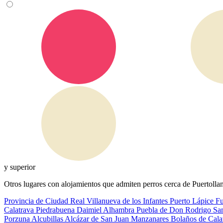
y superior
Otros lugares con alojamientos que admiten perros cerca de Puertolla
Provincia de Ciudad Real
Villanueva de los Infantes
Puerto Lápice
Fu
Calatrava
Piedrabuena
Daimiel
Alhambra
Puebla de Don Rodrigo
Sa
Porzuna
Alcubillas
Alcázar de San Juan
Manzanares
Bolaños de Cala