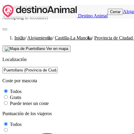
We can't find the internet
Aloja
Cerrar
Destino Animal
Attempting to reconnect
Inicio
/
Alojamientos
/
Castilla-La Mancha
/
Provincia de Ciudad
Ver en mapa
Localización
Coste por mascota
Todos
Gratis
Puede tener un coste
Puntuación de los viajeros
Todos