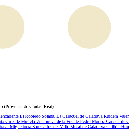
no (Provincia de Ciudad Real)
encaliente
El Robledo
Solana, La
Caracuel de Calatrava
Ruidera
Valen
nta Cruz de Mudela
Villanueva de la Fuente
Pedro Muñoz
Cañada de C
trava
Miguelturra
San Carlos del Valle
Moral de Calatrava
Chillón
Horc