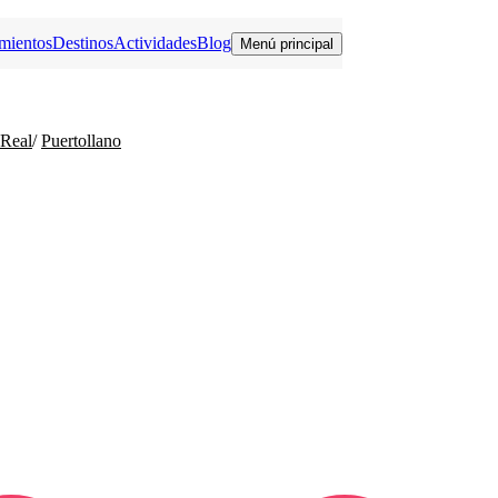
mientos
Destinos
Actividades
Blog
Menú principal
 Real
/
Puertollano