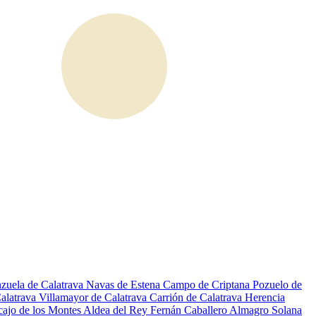
zuela de Calatrava
Navas de Estena
Campo de Criptana
Pozuelo de
alatrava
Villamayor de Calatrava
Carrión de Calatrava
Herencia
ajo de los Montes
Aldea del Rey
Fernán Caballero
Almagro
Solana