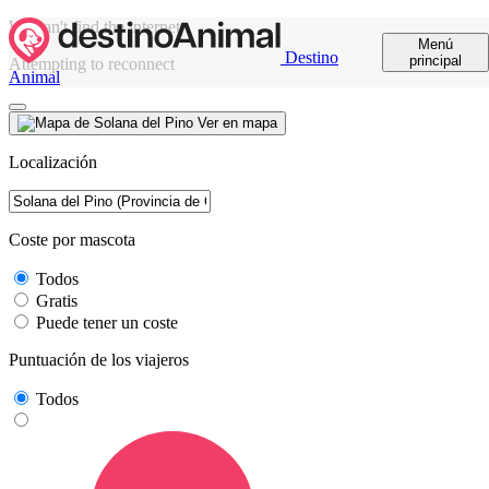
We can't find the internet
Menú
Destino
principal
Attempting to reconnect
Animal
Ver en mapa
Localización
Coste por mascota
Todos
Gratis
Puede tener un coste
Puntuación de los viajeros
Todos