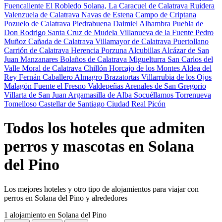
Fuencaliente
El Robledo
Solana, La
Caracuel de Calatrava
Ruidera
Valenzuela de Calatrava
Navas de Estena
Campo de Criptana
Pozuelo de Calatrava
Piedrabuena
Daimiel
Alhambra
Puebla de
Don Rodrigo
Santa Cruz de Mudela
Villanueva de la Fuente
Pedro
Muñoz
Cañada de Calatrava
Villamayor de Calatrava
Puertollano
Carrión de Calatrava
Herencia
Porzuna
Alcubillas
Alcázar de San
Juan
Manzanares
Bolaños de Calatrava
Miguelturra
San Carlos del
Valle
Moral de Calatrava
Chillón
Horcajo de los Montes
Aldea del
Rey
Fernán Caballero
Almagro
Brazatortas
Villarrubia de los Ojos
Malagón
Fuente el Fresno
Valdepeñas
Arenales de San Gregorio
Villarta de San Juan
Argamasilla de Alba
Socuéllamos
Torrenueva
Tomelloso
Castellar de Santiago
Ciudad Real
Picón
Todos los hoteles que admiten
perros y mascotas en Solana
del Pino
Los mejores hoteles y otro tipo de alojamientos para viajar con
perros en Solana del Pino y alrededores
1 alojamiento
en Solana del Pino