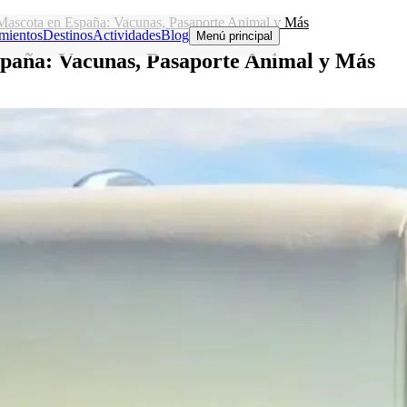
 Mascota en España: Vacunas, Pasaporte Animal y Más
mientos
Destinos
Actividades
Blog
Menú principal
spaña: Vacunas, Pasaporte Animal y Más