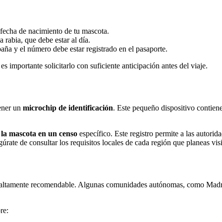
 fecha de nacimiento de tu mascota.
a rabia, que debe estar al día.
paña y el número debe estar registrado en el pasaporte.
s importante solicitarlo con suficiente anticipación antes del viaje.
tener un
microchip de identificación
. Este pequeño dispositivo contien
r la mascota en un censo
específico. Este registro permite a las autorid
egúrate de consultar los requisitos locales de cada región que planeas visi
es altamente recomendable. Algunas comunidades autónomas, como Mad
re: