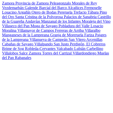
Zamora
Provincia de Zamora
Peleagonzalo
Morales de Rey
Vezdemarbán
Galende
Barcial del Barco
Alcañices
Fermoselle
Losacino
Argañín
Otero de Bodas
Pereruela
Trefacio
Tábara
Pino
del Oro
Santa Cristina de la Polvorosa
Palacios de Sanabria
Castrillo
de la Guareña
Andavías
Manzanal de los Infantes
Moraleja del Vino
Villaseco del Pan
Muga de Sayago
Pobladura del Valle
Losacio
Moralina
Villamayor de Campos
Ferreras de Arriba
Villaralbo
Manganeses de la Lampreana
Granja de Moreruela
Fariza
Pajares
de la Lampreana
Villanueva de Campeán
San Vitero
Arcenillas
Cabañas de Sayago
Villalpando
San Justo
Perdigón, El
Cobreros
Brime de Sog
Robleda-Cervantes
Valcabado
Lubián
Carbellino
Villalobos
Salce
Zamora
Torres del Carrizal
Villardondiego
Muelas
del Pan
Rabanales