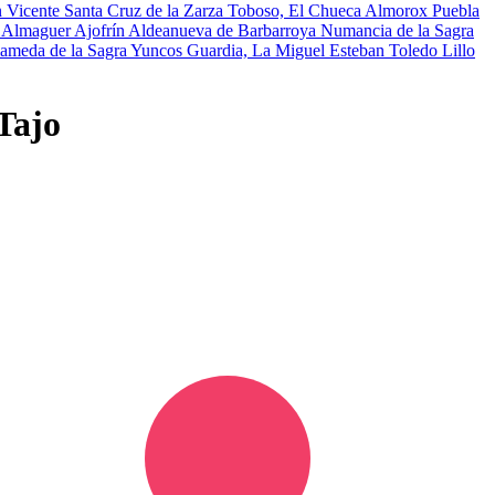
n Vicente
Santa Cruz de la Zarza
Toboso, El
Chueca
Almorox
Puebla
e Almaguer
Ajofrín
Aldeanueva de Barbarroya
Numancia de la Sagra
ameda de la Sagra
Yuncos
Guardia, La
Miguel Esteban
Toledo
Lillo
Tajo