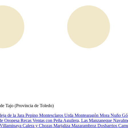
 de Tajo (Provincia de Toledo)
leja de la Jara
Pepino
Montesclaros
Urda
Montearagón
Mora
Nuño G
 de Oropesa
Recas
Ventas con Peña Aguilera, Las
Manzaneque
Navalmo
Villaminaya
Calera y Chozas
Marjaliza
Mazarambroz
Dosbarrios
Cam