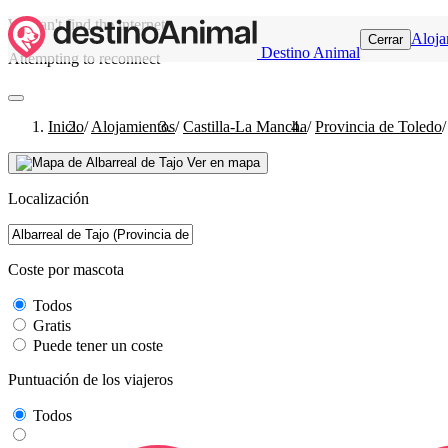
We can't find the internet
Aloja
Cerrar
Destino Animal
Attempting to reconnect
Inicio
/
Alojamientos
/
Castilla-La Mancha
/
Provincia de Toledo
/
Ver en mapa
Localización
Coste por mascota
Todos
Gratis
Puede tener un coste
Puntuación de los viajeros
Todos