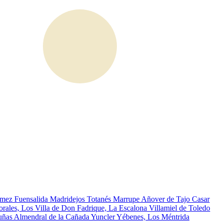
ómez
Fuensalida
Madridejos
Totanés
Marrupe
Añover de Tajo
Casar
rales, Los
Villa de Don Fadrique, La
Escalona
Villamiel de Toledo
uñas
Almendral de la Cañada
Yuncler
Yébenes, Los
Méntrida