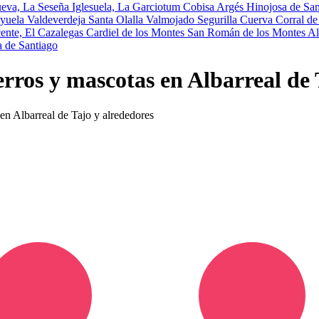
ueva, La
Seseña
Iglesuela, La
Garciotum
Cobisa
Argés
Hinojosa de Sa
ayuela
Valdeverdeja
Santa Olalla
Valmojado
Segurilla
Cuerva
Corral d
ente, El
Cazalegas
Cardiel de los Montes
San Román de los Montes
Al
a de Santiago
erros y mascotas en Albarreal de 
 en Albarreal de Tajo y alrededores