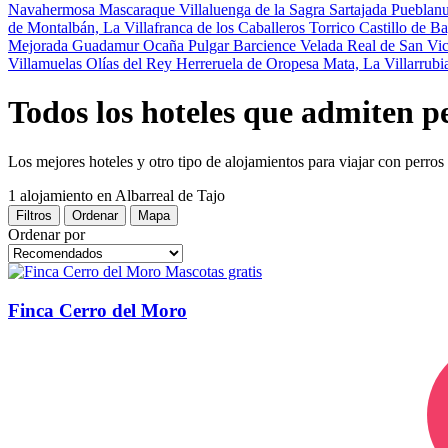
Navahermosa
Mascaraque
Villaluenga de la Sagra
Sartajada
Pueblan
de Montalbán, La
Villafranca de los Caballeros
Torrico
Castillo de B
Mejorada
Guadamur
Ocaña
Pulgar
Barcience
Velada
Real de San Vic
Villamuelas
Olías del Rey
Herreruela de Oropesa
Mata, La
Villarrubi
Todos los hoteles que admiten p
Los mejores hoteles y otro tipo de alojamientos para viajar con perros
1 alojamiento
en Albarreal de Tajo
Filtros
Ordenar
Mapa
Ordenar por
Mascotas gratis
Finca Cerro del Moro