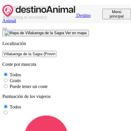
We can't find the internet
Menú
Destino
principal
Attempting to reconnect
Animal
Ver en mapa
Localización
Coste por mascota
Todos
Gratis
Puede tener un coste
Puntuación de los viajeros
Todos