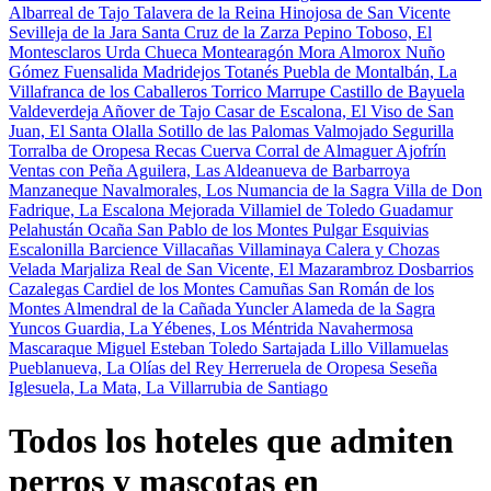
Albarreal de Tajo
Talavera de la Reina
Hinojosa de San Vicente
Sevilleja de la Jara
Santa Cruz de la Zarza
Pepino
Toboso, El
Montesclaros
Urda
Chueca
Montearagón
Mora
Almorox
Nuño
Gómez
Fuensalida
Madridejos
Totanés
Puebla de Montalbán, La
Villafranca de los Caballeros
Torrico
Marrupe
Castillo de Bayuela
Valdeverdeja
Añover de Tajo
Casar de Escalona, El
Viso de San
Juan, El
Santa Olalla
Sotillo de las Palomas
Valmojado
Segurilla
Torralba de Oropesa
Recas
Cuerva
Corral de Almaguer
Ajofrín
Ventas con Peña Aguilera, Las
Aldeanueva de Barbarroya
Manzaneque
Navalmorales, Los
Numancia de la Sagra
Villa de Don
Fadrique, La
Escalona
Mejorada
Villamiel de Toledo
Guadamur
Pelahustán
Ocaña
San Pablo de los Montes
Pulgar
Esquivias
Escalonilla
Barcience
Villacañas
Villaminaya
Calera y Chozas
Velada
Marjaliza
Real de San Vicente, El
Mazarambroz
Dosbarrios
Cazalegas
Cardiel de los Montes
Camuñas
San Román de los
Montes
Almendral de la Cañada
Yuncler
Alameda de la Sagra
Yuncos
Guardia, La
Yébenes, Los
Méntrida
Navahermosa
Mascaraque
Miguel Esteban
Toledo
Sartajada
Lillo
Villamuelas
Pueblanueva, La
Olías del Rey
Herreruela de Oropesa
Seseña
Iglesuela, La
Mata, La
Villarrubia de Santiago
Todos los hoteles que admiten
perros y mascotas en