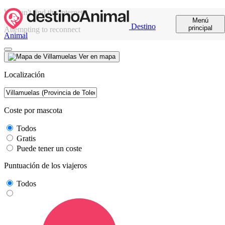
We can't find the internet
Menú
Destino
principal
Attempting to reconnect
Animal
Ver en mapa
Localización
Coste por mascota
Todos
Gratis
Puede tener un coste
Puntuación de los viajeros
Todos