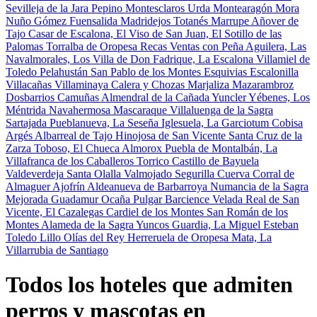
Sevilleja de la Jara
Pepino
Montesclaros
Urda
Montearagón
Mora
Nuño Gómez
Fuensalida
Madridejos
Totanés
Marrupe
Añover de
Tajo
Casar de Escalona, El
Viso de San Juan, El
Sotillo de las
Palomas
Torralba de Oropesa
Recas
Ventas con Peña Aguilera, Las
Navalmorales, Los
Villa de Don Fadrique, La
Escalona
Villamiel de
Toledo
Pelahustán
San Pablo de los Montes
Esquivias
Escalonilla
Villacañas
Villaminaya
Calera y Chozas
Marjaliza
Mazarambroz
Dosbarrios
Camuñas
Almendral de la Cañada
Yuncler
Yébenes, Los
Méntrida
Navahermosa
Mascaraque
Villaluenga de la Sagra
Sartajada
Pueblanueva, La
Seseña
Iglesuela, La
Garciotum
Cobisa
Argés
Albarreal de Tajo
Hinojosa de San Vicente
Santa Cruz de la
Zarza
Toboso, El
Chueca
Almorox
Puebla de Montalbán, La
Villafranca de los Caballeros
Torrico
Castillo de Bayuela
Valdeverdeja
Santa Olalla
Valmojado
Segurilla
Cuerva
Corral de
Almaguer
Ajofrín
Aldeanueva de Barbarroya
Numancia de la Sagra
Mejorada
Guadamur
Ocaña
Pulgar
Barcience
Velada
Real de San
Vicente, El
Cazalegas
Cardiel de los Montes
San Román de los
Montes
Alameda de la Sagra
Yuncos
Guardia, La
Miguel Esteban
Toledo
Lillo
Olías del Rey
Herreruela de Oropesa
Mata, La
Villarrubia de Santiago
Todos los hoteles que admiten
perros y mascotas en