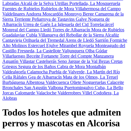
Labradas
Alcalá de la Selva
Utrillas
Portellada, La
Mosqueruela
Fuentes de Rubielos
Rubielos de Mora
Villahermosa del Campo
Valdelinares
Andorra
Moscardón
Monroyo
Berge
Camarena de la
Sierra
Terriente
Peñarroya de Tastavins
Galve
Noguera de
Albarracín
Urrea de Gaén
La Iglesuela del Cid
Torrelacárcel
Monreal del Campo
Lledó
Torres de Albarracín
Mora de Rubielos
Guadalaviar
Cubla
Villanueva del Rebollar de la Sierra
Alcañiz
Cantavieja
Orihuela del Tremedal
Arens de Lledó
Sarrión
Formiche
Alto
Molinos
Estercuel
Ejulve
Mirambel
Royuela
Monteagudo del
Castillo
Fresneda, La
Castellote
Valjunquera
Olba
Gúdar
Villarluengo
Beceite
Fortanete
Torre del Compte
Manzanera
Aguatón
Villastar
Castelserás
Seno
Jarque de la Val
Bezas
Cretas
Griegos
Segura de los Baños
Cabra de Mora
Montalbán
Valdealgorfa
Calamocha
Puebla de Valverde, La
Martín del Río
Cella
Ráfales
Gea de Albarracín
Mata de los Olmos, La
Teruel
Burbáguena
Albentosa
Valdecuenca
Oliete
Nogueruelas
Calaceite
Bronchales
San Agustín
Valbona
Puertomingalvo
Cuba, La
Bello
Jorcas
Calomarde
Valacloche
Valderrobres
Villel
Codoñera, La
Alobras
Todos los hoteles que admiten
perros y mascotas en Alcorisa