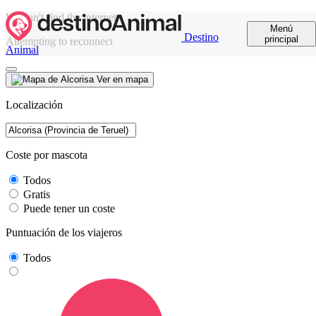
We can't find the internet
Menú
Destino
principal
Attempting to reconnect
Animal
Ver en mapa
Localización
Coste por mascota
Todos
Gratis
Puede tener un coste
Puntuación de los viajeros
Todos