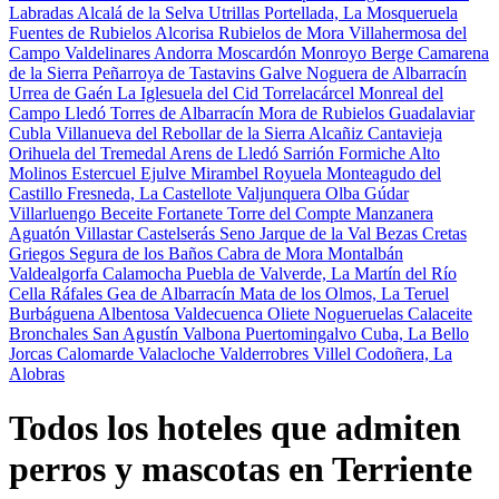
Labradas
Alcalá de la Selva
Utrillas
Portellada, La
Mosqueruela
Fuentes de Rubielos
Alcorisa
Rubielos de Mora
Villahermosa del
Campo
Valdelinares
Andorra
Moscardón
Monroyo
Berge
Camarena
de la Sierra
Peñarroya de Tastavins
Galve
Noguera de Albarracín
Urrea de Gaén
La Iglesuela del Cid
Torrelacárcel
Monreal del
Campo
Lledó
Torres de Albarracín
Mora de Rubielos
Guadalaviar
Cubla
Villanueva del Rebollar de la Sierra
Alcañiz
Cantavieja
Orihuela del Tremedal
Arens de Lledó
Sarrión
Formiche Alto
Molinos
Estercuel
Ejulve
Mirambel
Royuela
Monteagudo del
Castillo
Fresneda, La
Castellote
Valjunquera
Olba
Gúdar
Villarluengo
Beceite
Fortanete
Torre del Compte
Manzanera
Aguatón
Villastar
Castelserás
Seno
Jarque de la Val
Bezas
Cretas
Griegos
Segura de los Baños
Cabra de Mora
Montalbán
Valdealgorfa
Calamocha
Puebla de Valverde, La
Martín del Río
Cella
Ráfales
Gea de Albarracín
Mata de los Olmos, La
Teruel
Burbáguena
Albentosa
Valdecuenca
Oliete
Nogueruelas
Calaceite
Bronchales
San Agustín
Valbona
Puertomingalvo
Cuba, La
Bello
Jorcas
Calomarde
Valacloche
Valderrobres
Villel
Codoñera, La
Alobras
Todos los hoteles que admiten
perros y mascotas en Terriente