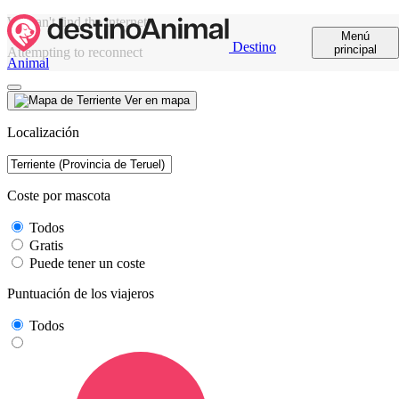
We can't find the internet
Menú
Destino
principal
Attempting to reconnect
Animal
Ver en mapa
Localización
Coste por mascota
Todos
Gratis
Puede tener un coste
Puntuación de los viajeros
Todos