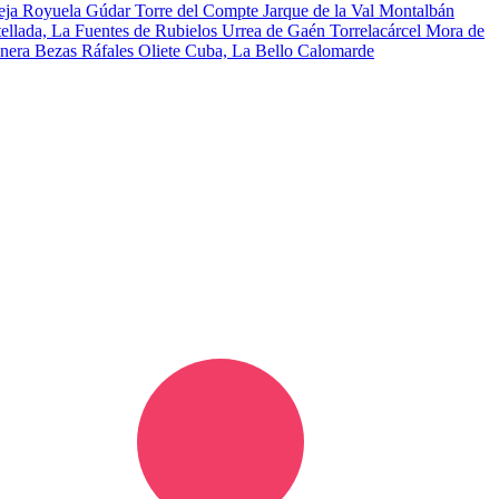
eja
Royuela
Gúdar
Torre del Compte
Jarque de la Val
Montalbán
tellada, La
Fuentes de Rubielos
Urrea de Gaén
Torrelacárcel
Mora de
nera
Bezas
Ráfales
Oliete
Cuba, La
Bello
Calomarde