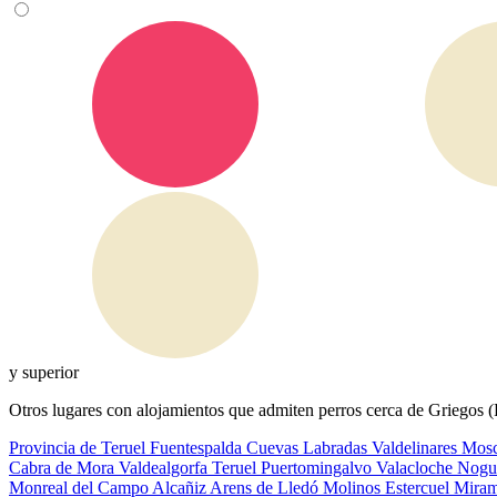
y superior
Otros lugares con alojamientos que admiten perros cerca de Griegos (
Provincia de Teruel
Fuentespalda
Cuevas Labradas
Valdelinares
Mos
Cabra de Mora
Valdealgorfa
Teruel
Puertomingalvo
Valacloche
Nogu
Monreal del Campo
Alcañiz
Arens de Lledó
Molinos
Estercuel
Mira