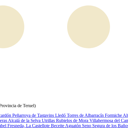
Provincia de Teruel)
cardón
Peñarroya de Tastavins
Lledó
Torres de Albarracín
Formiche Al
eras
Alcalá de la Selva
Utrillas
Rubielos de Mora
Villahermosa del C
mbel
Fresneda, La
Castellote
Beceite
Aguatón
Seno
Segura de los Bañ