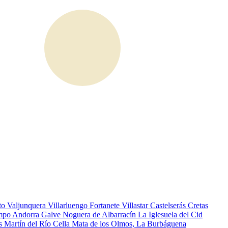
to
Valjunquera
Villarluengo
Fortanete
Villastar
Castelserás
Cretas
ampo
Andorra
Galve
Noguera de Albarracín
La Iglesuela del Cid
os
Martín del Río
Cella
Mata de los Olmos, La
Burbáguena