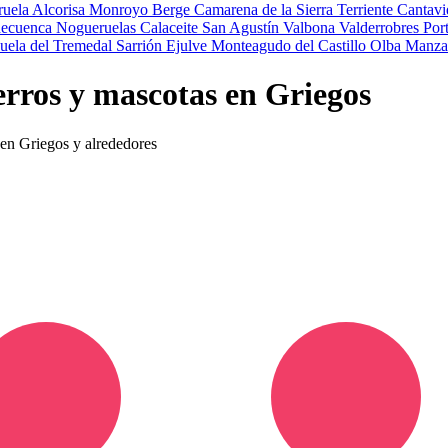
ruela
Alcorisa
Monroyo
Berge
Camarena de la Sierra
Terriente
Cantavi
decuenca
Nogueruelas
Calaceite
San Agustín
Valbona
Valderrobres
Por
uela del Tremedal
Sarrión
Ejulve
Monteagudo del Castillo
Olba
Manza
erros y mascotas en Griegos
 en Griegos y alrededores