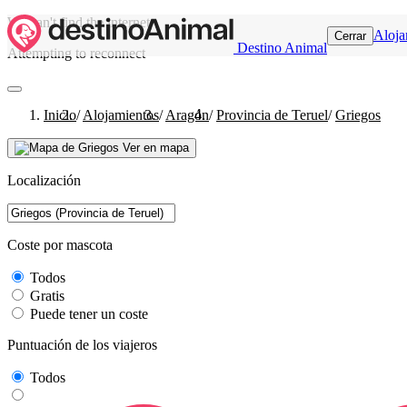
We can't find the internet
Aloja
Cerrar
Destino Animal
Attempting to reconnect
Inicio
/
Alojamientos
/
Aragón
/
Provincia de Teruel
/
Griegos
Ver en mapa
Localización
Coste por mascota
Todos
Gratis
Puede tener un coste
Puntuación de los viajeros
Todos