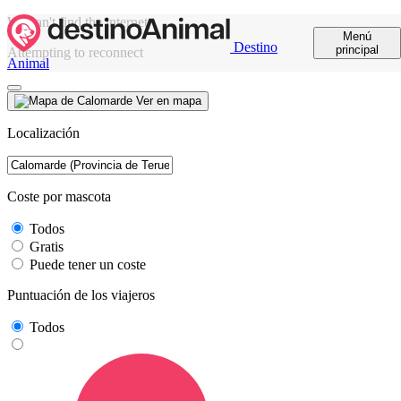
We can't find the internet
Menú
Destino
principal
Attempting to reconnect
Animal
Ver en mapa
Localización
Coste por mascota
Todos
Gratis
Puede tener un coste
Puntuación de los viajeros
Todos