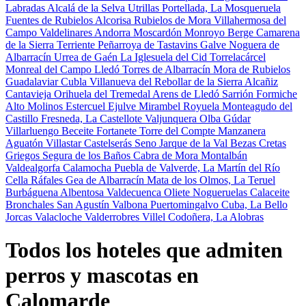
Labradas
Alcalá de la Selva
Utrillas
Portellada, La
Mosqueruela
Fuentes de Rubielos
Alcorisa
Rubielos de Mora
Villahermosa del
Campo
Valdelinares
Andorra
Moscardón
Monroyo
Berge
Camarena
de la Sierra
Terriente
Peñarroya de Tastavins
Galve
Noguera de
Albarracín
Urrea de Gaén
La Iglesuela del Cid
Torrelacárcel
Monreal del Campo
Lledó
Torres de Albarracín
Mora de Rubielos
Guadalaviar
Cubla
Villanueva del Rebollar de la Sierra
Alcañiz
Cantavieja
Orihuela del Tremedal
Arens de Lledó
Sarrión
Formiche
Alto
Molinos
Estercuel
Ejulve
Mirambel
Royuela
Monteagudo del
Castillo
Fresneda, La
Castellote
Valjunquera
Olba
Gúdar
Villarluengo
Beceite
Fortanete
Torre del Compte
Manzanera
Aguatón
Villastar
Castelserás
Seno
Jarque de la Val
Bezas
Cretas
Griegos
Segura de los Baños
Cabra de Mora
Montalbán
Valdealgorfa
Calamocha
Puebla de Valverde, La
Martín del Río
Cella
Ráfales
Gea de Albarracín
Mata de los Olmos, La
Teruel
Burbáguena
Albentosa
Valdecuenca
Oliete
Nogueruelas
Calaceite
Bronchales
San Agustín
Valbona
Puertomingalvo
Cuba, La
Bello
Jorcas
Valacloche
Valderrobres
Villel
Codoñera, La
Alobras
Todos los hoteles que admiten
perros y mascotas en
Calomarde