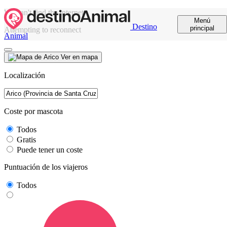
We can't find the internet
Menú
Destino
principal
Attempting to reconnect
Animal
Ver en mapa
Localización
Coste por mascota
Todos
Gratis
Puede tener un coste
Puntuación de los viajeros
Todos