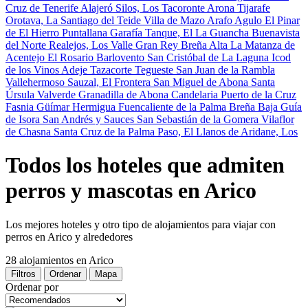
Cruz de Tenerife
Alajeró
Silos, Los
Tacoronte
Arona
Tijarafe
Orotava, La
Santiago del Teide
Villa de Mazo
Arafo
Agulo
El Pinar
de El Hierro
Puntallana
Garafía
Tanque, El
La Guancha
Buenavista
del Norte
Realejos, Los
Valle Gran Rey
Breña Alta
La Matanza de
Acentejo
El Rosario
Barlovento
San Cristóbal de La Laguna
Icod
de los Vinos
Adeje
Tazacorte
Tegueste
San Juan de la Rambla
Vallehermoso
Sauzal, El
Frontera
San Miguel de Abona
Santa
Úrsula
Valverde
Granadilla de Abona
Candelaria
Puerto de la Cruz
Fasnia
Güímar
Hermigua
Fuencaliente de la Palma
Breña Baja
Guía
de Isora
San Andrés y Sauces
San Sebastián de la Gomera
Vilaflor
de Chasna
Santa Cruz de la Palma
Paso, El
Llanos de Aridane, Los
Todos los hoteles que admiten
perros y mascotas en Arico
Los mejores hoteles y otro tipo de alojamientos para viajar con
perros en Arico y alrededores
28 alojamientos
en Arico
Filtros
Ordenar
Mapa
Ordenar por