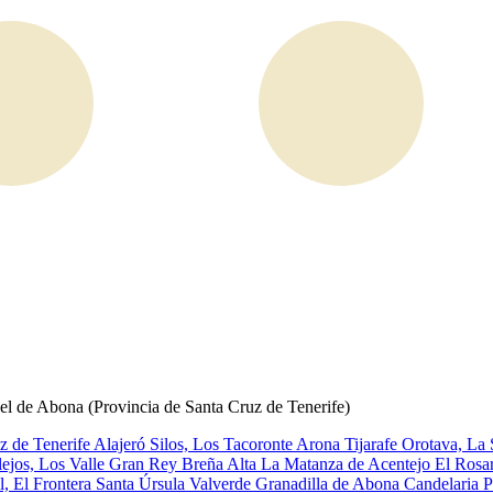
el de Abona (Provincia de Santa Cruz de Tenerife)
z de Tenerife
Alajeró
Silos, Los
Tacoronte
Arona
Tijarafe
Orotava, La
lejos, Los
Valle Gran Rey
Breña Alta
La Matanza de Acentejo
El Rosa
l, El
Frontera
Santa Úrsula
Valverde
Granadilla de Abona
Candelaria
P