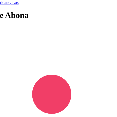
ridane, Los
de Abona