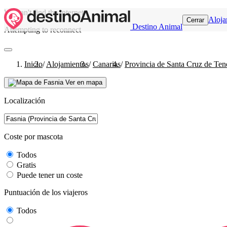
We can't find the internet
Aloja
Cerrar
Destino Animal
Attempting to reconnect
Inicio
/
Alojamientos
/
Canarias
/
Provincia de Santa Cruz de Tene
Ver en mapa
Localización
Coste por mascota
Todos
Gratis
Puede tener un coste
Puntuación de los viajeros
Todos