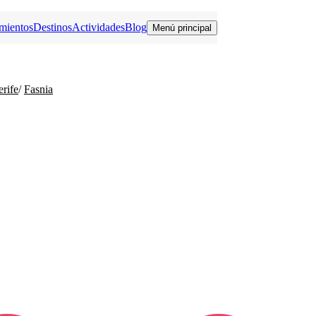
mientos
Destinos
Actividades
Blog
Menú principal
rife
/
Fasnia