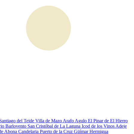
Santiago del Teide
Villa de Mazo
Arafo
Agulo
El Pinar de El Hierro
rio
Barlovento
San Cristóbal de La Laguna
Icod de los Vinos
Adeje
 de Abona
Candelaria
Puerto de la Cruz
Güímar
Hermigua