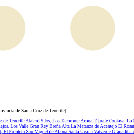
rovincia de Santa Cruz de Tenerife)
z de Tenerife
Alajeró
Silos, Los
Tacoronte
Arona
Tijarafe
Orotava, La
lejos, Los
Valle Gran Rey
Breña Alta
La Matanza de Acentejo
El Rosa
l, El
Frontera
San Miguel de Abona
Santa Úrsula
Valverde
Granadilla