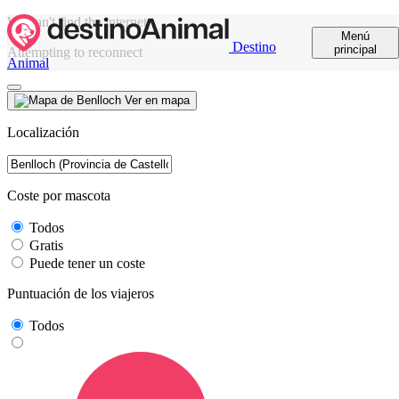
We can't find the internet
Menú
Destino
principal
Attempting to reconnect
Animal
Ver en mapa
Localización
Coste por mascota
Todos
Gratis
Puede tener un coste
Puntuación de los viajeros
Todos