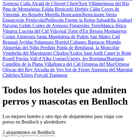
Arenoso
Culla
Alcalá de Chivert
Chert/Xert
Villahermosa del Río
Pina de Montalgrao
Eslida
Benicarló
Herbés
Càlig
Coves de
Vinromà, les
Benafer
Morella
Benicasim/Benicàssim
Sierra
Engarcerán
Peníscola/Peñíscola
Fuente la Reina
Salsadella
Arañuel
Navajas
Geldo
Cortes de Arenoso
Figueroles
Torreblanca
Jérica
Vinaroz
Lucena del Cid
Vila-real
Torre d'En Besora
Montanejos
Costur
Almenara
Santa Magdalena de Pulpis
San Mateo
Catí
Benasal
Ayódar
Palanques
Borriol
Cabanes
Barracas
Montán
Alquerías del Niño Perdido
Pobla de Benifassà, la
Moncófar
Vistabella del Maestrazgo
Chodos/Xodos
Sant Jordi
Canet lo Roig
Rosell
Pavías
Vall d'Alba
Useras/Useres, les
Borriana/Burriana
Castellón de la Plana
Villafranca del Cid
Oropesa del Mar/Orpesa
Olocau del Rey
Alcudia de Veo
Sot de Ferrer
Atzeneta del Maestrat
Chilches/Xilxes
Forcall
Traiguera
Todos los hoteles que admiten
perros y mascotas en Benlloch
Los mejores hoteles y otro tipo de alojamientos para viajar con
perros en Benlloch y alrededores
2 alojamientos
en Benlloch