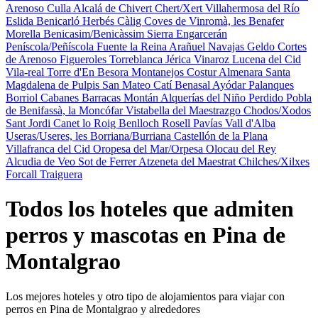
Arenoso
Culla
Alcalá de Chivert
Chert/Xert
Villahermosa del Río
Eslida
Benicarló
Herbés
Càlig
Coves de Vinromà, les
Benafer
Morella
Benicasim/Benicàssim
Sierra Engarcerán
Peníscola/Peñíscola
Fuente la Reina
Arañuel
Navajas
Geldo
Cortes
de Arenoso
Figueroles
Torreblanca
Jérica
Vinaroz
Lucena del Cid
Vila-real
Torre d'En Besora
Montanejos
Costur
Almenara
Santa
Magdalena de Pulpis
San Mateo
Catí
Benasal
Ayódar
Palanques
Borriol
Cabanes
Barracas
Montán
Alquerías del Niño Perdido
Pobla
de Benifassà, la
Moncófar
Vistabella del Maestrazgo
Chodos/Xodos
Sant Jordi
Canet lo Roig
Benlloch
Rosell
Pavías
Vall d'Alba
Useras/Useres, les
Borriana/Burriana
Castellón de la Plana
Villafranca del Cid
Oropesa del Mar/Orpesa
Olocau del Rey
Alcudia de Veo
Sot de Ferrer
Atzeneta del Maestrat
Chilches/Xilxes
Forcall
Traiguera
Todos los hoteles que admiten
perros y mascotas en Pina de
Montalgrao
Los mejores hoteles y otro tipo de alojamientos para viajar con
perros en Pina de Montalgrao y alrededores