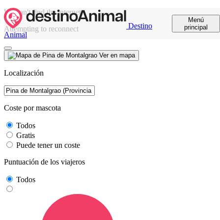
We can't find the internet
Menú
Destino
principal
Attempting to reconnect
Animal
Ver en mapa
Localización
Coste por mascota
Todos
Gratis
Puede tener un coste
Puntuación de los viajeros
Todos