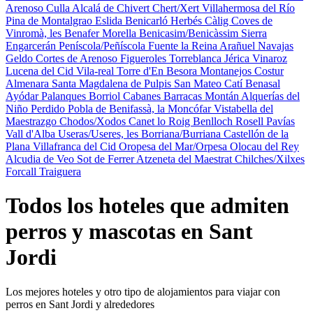
Arenoso
Culla
Alcalá de Chivert
Chert/Xert
Villahermosa del Río
Pina de Montalgrao
Eslida
Benicarló
Herbés
Càlig
Coves de
Vinromà, les
Benafer
Morella
Benicasim/Benicàssim
Sierra
Engarcerán
Peníscola/Peñíscola
Fuente la Reina
Arañuel
Navajas
Geldo
Cortes de Arenoso
Figueroles
Torreblanca
Jérica
Vinaroz
Lucena del Cid
Vila-real
Torre d'En Besora
Montanejos
Costur
Almenara
Santa Magdalena de Pulpis
San Mateo
Catí
Benasal
Ayódar
Palanques
Borriol
Cabanes
Barracas
Montán
Alquerías del
Niño Perdido
Pobla de Benifassà, la
Moncófar
Vistabella del
Maestrazgo
Chodos/Xodos
Canet lo Roig
Benlloch
Rosell
Pavías
Vall d'Alba
Useras/Useres, les
Borriana/Burriana
Castellón de la
Plana
Villafranca del Cid
Oropesa del Mar/Orpesa
Olocau del Rey
Alcudia de Veo
Sot de Ferrer
Atzeneta del Maestrat
Chilches/Xilxes
Forcall
Traiguera
Todos los hoteles que admiten
perros y mascotas en Sant
Jordi
Los mejores hoteles y otro tipo de alojamientos para viajar con
perros en Sant Jordi y alrededores