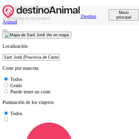
We can't find the internet
Menú
Destino
principal
Attempting to reconnect
Animal
Ver en mapa
Localización
Coste por mascota
Todos
Gratis
Puede tener un coste
Puntuación de los viajeros
Todos