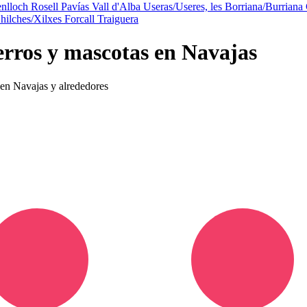
nlloch
Rosell
Pavías
Vall d'Alba
Useras/Useres, les
Borriana/Burriana
hilches/Xilxes
Forcall
Traiguera
erros y mascotas en Navajas
s en Navajas y alrededores