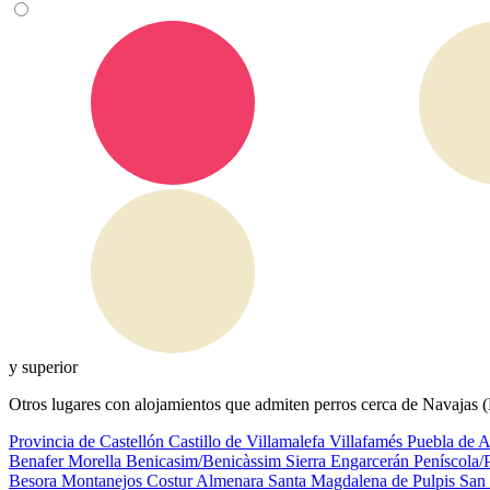
y superior
Otros lugares con alojamientos que admiten perros cerca de Navajas (
Provincia de Castellón
Castillo de Villamalefa
Villafamés
Puebla de 
Benafer
Morella
Benicasim/Benicàssim
Sierra Engarcerán
Peníscola/
Besora
Montanejos
Costur
Almenara
Santa Magdalena de Pulpis
San