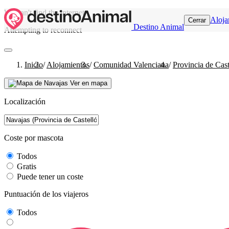
We can't find the internet
Aloja
Cerrar
Destino Animal
Attempting to reconnect
Inicio
/
Alojamientos
/
Comunidad Valenciana
/
Provincia de Cast
Ver en mapa
Localización
Coste por mascota
Todos
Gratis
Puede tener un coste
Puntuación de los viajeros
Todos