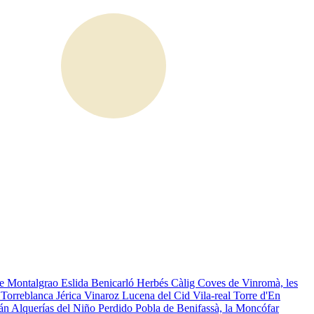
de Montalgrao
Eslida
Benicarló
Herbés
Càlig
Coves de Vinromà, les
s
Torreblanca
Jérica
Vinaroz
Lucena del Cid
Vila-real
Torre d'En
án
Alquerías del Niño Perdido
Pobla de Benifassà, la
Moncófar