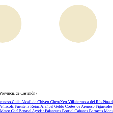
Provincia de Castellón)
Arenoso
Culla
Alcalá de Chivert
Chert/Xert
Villahermosa del Río
Pina 
Peñíscola
Fuente la Reina
Arañuel
Geldo
Cortes de Arenoso
Figuerole
 Mateo
Catí
Benasal
Ayódar
Palanques
Borriol
Cabanes
Barracas
Mont