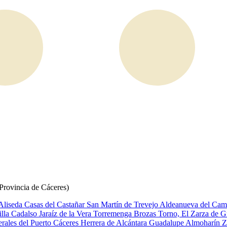
(Provincia de Cáceres)
Aliseda
Casas del Castañar
San Martín de Trevejo
Aldeanueva del Ca
illa
Cadalso
Jaraíz de la Vera
Torremenga
Brozas
Torno, El
Zarza de G
erales del Puerto
Cáceres
Herrera de Alcántara
Guadalupe
Almoharín
Z