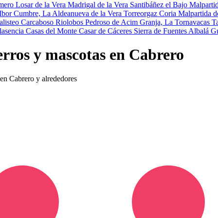
mero
Losar de la Vera
Madrigal de la Vera
Santibáñez el Bajo
Malparti
 Ibor
Cumbre, La
Aldeanueva de la Vera
Torreorgaz
Coria
Malpartida d
alisteo
Carcaboso
Riolobos
Pedroso de Acim
Granja, La
Tornavacas
T
lasencia
Casas del Monte
Casar de Cáceres
Sierra de Fuentes
Albalá
Gu
erros y mascotas en Cabrero
s en Cabrero y alrededores