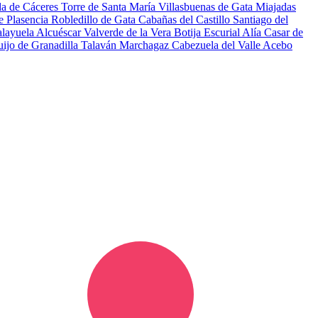
da de Cáceres
Torre de Santa María
Villasbuenas de Gata
Miajadas
e Plasencia
Robledillo de Gata
Cabañas del Castillo
Santiago del
alayuela
Alcuéscar
Valverde de la Vera
Botija
Escurial
Alía
Casar de
ijo de Granadilla
Talaván
Marchagaz
Cabezuela del Valle
Acebo