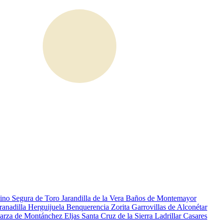
mino
Segura de Toro
Jarandilla de la Vera
Baños de Montemayor
ranadilla
Herguijuela
Benquerencia
Zorita
Garrovillas de Alconétar
arza de Montánchez
Eljas
Santa Cruz de la Sierra
Ladrillar
Casares