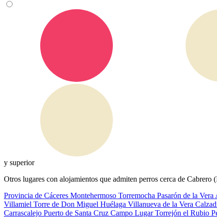
y superior
Otros lugares con alojamientos que admiten perros cerca de Cabrero 
Provincia de Cáceres
Montehermoso
Torremocha
Pasarón de la Vera
Villamiel
Torre de Don Miguel
Huélaga
Villanueva de la Vera
Calzad
Carrascalejo
Puerto de Santa Cruz
Campo Lugar
Torrejón el Rubio
P