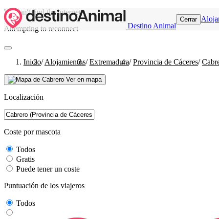
We can't find the internet
Aloja
Cerrar
Destino Animal
Attempting to reconnect
Inicio
/
Alojamientos
/
Extremadura
/
Provincia de Cáceres
/
Cabr
Ver en mapa
Localización
Coste por mascota
Todos
Gratis
Puede tener un coste
Puntuación de los viajeros
Todos