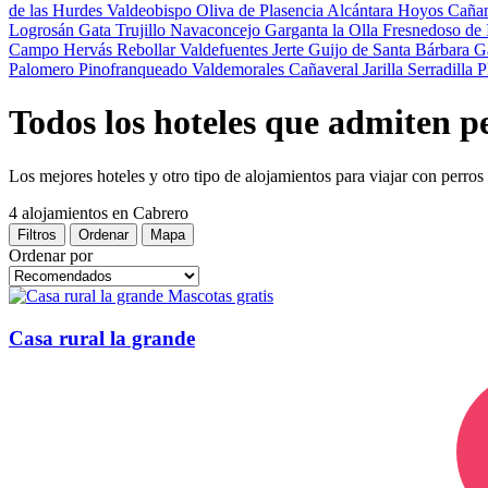
de las Hurdes
Valdeobispo
Oliva de Plasencia
Alcántara
Hoyos
Caña
Logrosán
Gata
Trujillo
Navaconcejo
Garganta la Olla
Fresnedoso de
Campo
Hervás
Rebollar
Valdefuentes
Jerte
Guijo de Santa Bárbara
G
Palomero
Pinofranqueado
Valdemorales
Cañaveral
Jarilla
Serradilla
P
Todos los hoteles que admiten p
Los mejores hoteles y otro tipo de alojamientos para viajar con perro
4 alojamientos
en Cabrero
Filtros
Ordenar
Mapa
Ordenar por
Mascotas gratis
Casa rural la grande