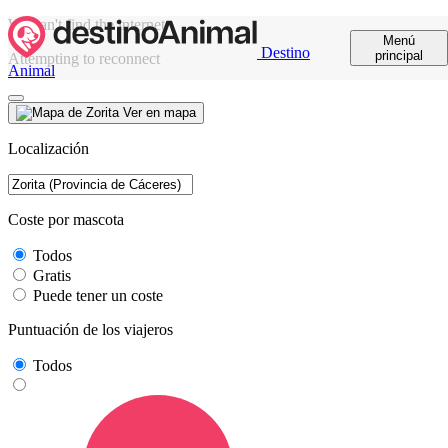
We can't find the internet
Menú
Destino
principal
Attempting to reconnect
Animal
Ver en mapa
Localización
Coste por mascota
Todos
Gratis
Puede tener un coste
Puntuación de los viajeros
Todos