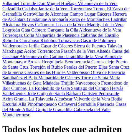
Villamiel
Torre de Don Miguel
Huélaga
Villanueva de la Vera
Calzadilla
Cadalso
Jaraíz de la Vera
Torremenga
Torno, El
Zarza de
Granadilla
Garrovillas de Alconétar
Campo Lugar
Cáceres
Herrera
de Alcántara
Guadalupe
Almoharín
Zarza de Montánchez
Ladrillar
Alcántara
Hoyos
Cañamero
Losar de la Vera
Madrigal de la Vera
Logrosán
Gata
Cabrero
Garganta la Olla
Aldeanueva de la Vera
Torreorgaz
Coria
Malpartida de Plasencia
Cabañas del Castillo
Rebollar
Carcaboso
Riolobos
Tornavacas
Casar de Palomero
Valdemorales
Jarilla
Casar de Cáceres
Sierra de Fuentes
Talaván
Marchagaz
Acebo
Torremocha
Pasarón de la Vera
Aliseda
Casas del
Castañar
Aldeanueva del Camino
Jarandilla de la Vera
Baños de
Montemayor
Brozas
Herguijuela
Benquerencia
Carrascalejo
Puerto
de Santa Cruz
Torrejón el Rubio
Perales del Puerto
Eljas
Santa Cruz
de la Sierra
Casares de las Hurdes
Valdeobispo
Oliva de Plasencia
Santibáñez el Bajo
Malpartida de Cáceres
Torre de Santa María
Villasbuenas de Gata
Miajadas
Trujillo
Navaconcejo
Fresnedoso de
Ibor
Cumbre, La
Robledillo de Gata
Santiago del Campo
Hervás
Valdefuentes
Jerte
Guijo de Santa Bárbara
Galisteo
Pedroso de
Acim
Granja, La
Talayuela
Alcuéscar
Valverde de la Vera
Botija
Escurial
Alía
Pinofranqueado
Cañaveral
Serradilla
Plasencia
Casas
del Monte
Albalá
Guijo de Granadilla
Cabezuela del Valle
Montehermoso
Todos los hoteles que admiten