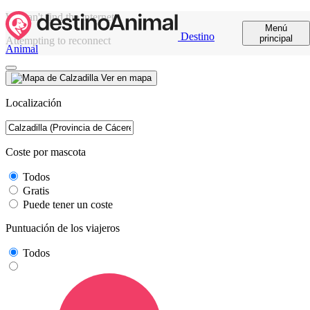
We can't find the internet
Menú
Destino
principal
Attempting to reconnect
Animal
Ver en mapa
Localización
Coste por mascota
Todos
Gratis
Puede tener un coste
Puntuación de los viajeros
Todos