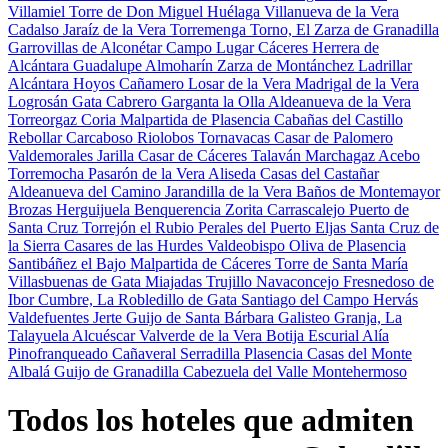
Villamiel
Torre de Don Miguel
Huélaga
Villanueva de la Vera
Cadalso
Jaraíz de la Vera
Torremenga
Torno, El
Zarza de Granadilla
Garrovillas de Alconétar
Campo Lugar
Cáceres
Herrera de
Alcántara
Guadalupe
Almoharín
Zarza de Montánchez
Ladrillar
Alcántara
Hoyos
Cañamero
Losar de la Vera
Madrigal de la Vera
Logrosán
Gata
Cabrero
Garganta la Olla
Aldeanueva de la Vera
Torreorgaz
Coria
Malpartida de Plasencia
Cabañas del Castillo
Rebollar
Carcaboso
Riolobos
Tornavacas
Casar de Palomero
Valdemorales
Jarilla
Casar de Cáceres
Talaván
Marchagaz
Acebo
Torremocha
Pasarón de la Vera
Aliseda
Casas del Castañar
Aldeanueva del Camino
Jarandilla de la Vera
Baños de Montemayor
Brozas
Herguijuela
Benquerencia
Zorita
Carrascalejo
Puerto de
Santa Cruz
Torrejón el Rubio
Perales del Puerto
Eljas
Santa Cruz de
la Sierra
Casares de las Hurdes
Valdeobispo
Oliva de Plasencia
Santibáñez el Bajo
Malpartida de Cáceres
Torre de Santa María
Villasbuenas de Gata
Miajadas
Trujillo
Navaconcejo
Fresnedoso de
Ibor
Cumbre, La
Robledillo de Gata
Santiago del Campo
Hervás
Valdefuentes
Jerte
Guijo de Santa Bárbara
Galisteo
Granja, La
Talayuela
Alcuéscar
Valverde de la Vera
Botija
Escurial
Alía
Pinofranqueado
Cañaveral
Serradilla
Plasencia
Casas del Monte
Albalá
Guijo de Granadilla
Cabezuela del Valle
Montehermoso
Todos los hoteles que admiten