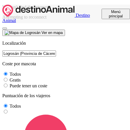
We can't find the internet
Menú
Destino
principal
Attempting to reconnect
Animal
Ver en mapa
Localización
Coste por mascota
Todos
Gratis
Puede tener un coste
Puntuación de los viajeros
Todos