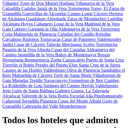
Villamiel
Torre de Don Miguel
Huélaga
Villanueva de la Vera
Calzadilla
Cadalso
Jaraíz de la Vera
Torremenga
Torno, El
Zarza de
Granadilla
Garrovillas de Alconétar
Campo Lugar
Cáceres
Herrera
de Alcántara
Guadalupe
Almoharín
Zarza de Montánchez
Ladrillar
Alcántara
Hoyos
Cañamero
Losar de la Vera
Madrigal de la Vera
Gata
Cabrero
Garganta la Olla
Aldeanueva de la Vera
Torreorgaz
Coria
Malpartida de Plasencia
Cabañas del Castillo
Rebollar
Carcaboso
Riolobos
Tornavacas
Casar de Palomero
Valdemorales
Jarilla
Casar de Cáceres
Talaván
Marchagaz
Acebo
Torremocha
Pasarón de la Vera
Aliseda
Casas del Castañar
Aldeanueva del
Camino
Jarandilla de la Vera
Baños de Montemayor
Brozas
Herguijuela
Benquerencia
Zorita
Carrascalejo
Puerto de Santa Cruz
Torrejón el Rubio
Perales del Puerto
Eljas
Santa Cruz de la Sierra
Casares de las Hurdes
Valdeobispo
Oliva de Plasencia
Santibáñez el
Bajo
Malpartida de Cáceres
Torre de Santa María
Villasbuenas de
Gata
Miajadas
Trujillo
Navaconcejo
Fresnedoso de Ibor
Cumbre,
La
Robledillo de Gata
Santiago del Campo
Hervás
Valdefuentes
Jerte
Guijo de Santa Bárbara
Galisteo
Granja, La
Talayuela
Alcuéscar
Valverde de la Vera
Botija
Escurial
Alía
Pinofranqueado
Cañaveral
Serradilla
Plasencia
Casas del Monte
Albalá
Guijo de
Granadilla
Cabezuela del Valle
Montehermoso
Todos los hoteles que admiten