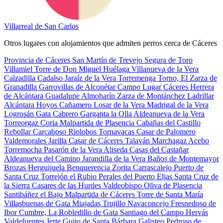
Villarreal de San Carlos
Otros lugares con alojamientos que admiten perros cerca de Cáceres
Provincia de Cáceres
San Martín de Trevejo
Segura de Toro
Villamiel
Torre de Don Miguel
Huélaga
Villanueva de la Vera
Calzadilla
Cadalso
Jaraíz de la Vera
Torremenga
Torno, El
Zarza de
Granadilla
Garrovillas de Alconétar
Campo Lugar
Cáceres
Herrera
de Alcántara
Guadalupe
Almoharín
Zarza de Montánchez
Ladrillar
Alcántara
Hoyos
Cañamero
Losar de la Vera
Madrigal de la Vera
Logrosán
Gata
Cabrero
Garganta la Olla
Aldeanueva de la Vera
Torreorgaz
Coria
Malpartida de Plasencia
Cabañas del Castillo
Rebollar
Carcaboso
Riolobos
Tornavacas
Casar de Palomero
Valdemorales
Jarilla
Casar de Cáceres
Talaván
Marchagaz
Acebo
Torremocha
Pasarón de la Vera
Aliseda
Casas del Castañar
Aldeanueva del Camino
Jarandilla de la Vera
Baños de Montemayor
Brozas
Herguijuela
Benquerencia
Zorita
Carrascalejo
Puerto de
Santa Cruz
Torrejón el Rubio
Perales del Puerto
Eljas
Santa Cruz de
la Sierra
Casares de las Hurdes
Valdeobispo
Oliva de Plasencia
Santibáñez el Bajo
Malpartida de Cáceres
Torre de Santa María
Villasbuenas de Gata
Miajadas
Trujillo
Navaconcejo
Fresnedoso de
Ibor
Cumbre, La
Robledillo de Gata
Santiago del Campo
Hervás
Valdefuentes
Jerte
Guijo de Santa Bárbara
Galisteo
Pedroso de