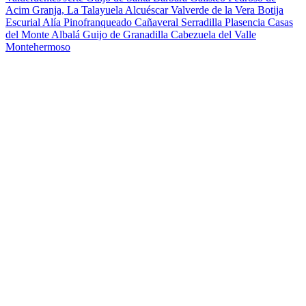
Acim
Granja, La
Talayuela
Alcuéscar
Valverde de la Vera
Botija
Escurial
Alía
Pinofranqueado
Cañaveral
Serradilla
Plasencia
Casas
del Monte
Albalá
Guijo de Granadilla
Cabezuela del Valle
Montehermoso