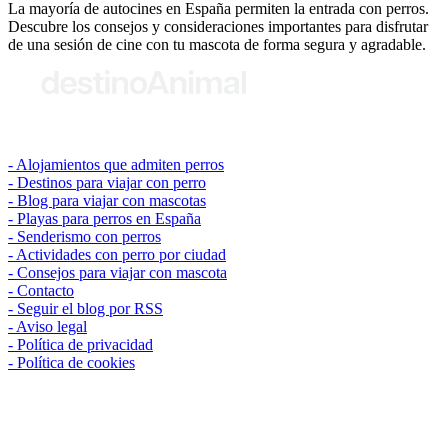
La mayoría de autocines en España permiten la entrada con perros.
Descubre los consejos y consideraciones importantes para disfrutar
de una sesión de cine con tu mascota de forma segura y agradable.
© 2026 destinoAnimal
Alojamientos que admiten perros
Destinos para viajar con perro
Blog para viajar con mascotas
Playas para perros en España
Senderismo con perros
Actividades con perro por ciudad
Consejos para viajar con mascota
Contacto
Seguir el blog por RSS
Aviso legal
Política de privacidad
Política de cookies