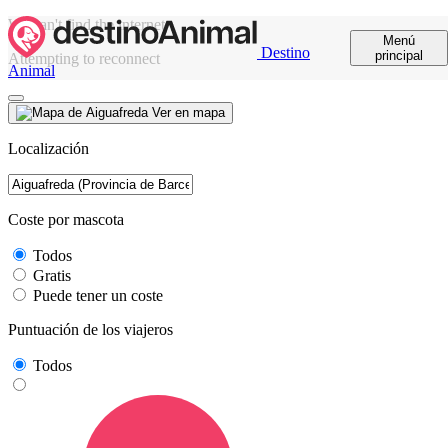
We can't find the internet
Menú
Destino
principal
Attempting to reconnect
Animal
Ver en mapa
Localización
Coste por mascota
Todos
Gratis
Puede tener un coste
Puntuación de los viajeros
Todos