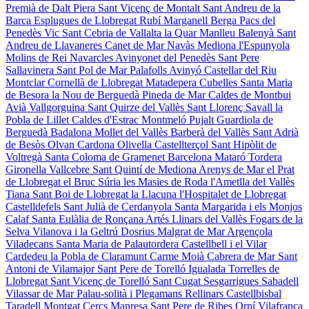
Premià de Dalt
Piera
Sant Vicenç de Montalt
Sant Andreu de la
Barca
Esplugues de Llobregat
Rubí
Marganell
Berga
Pacs del
Penedès
Vic
Sant Cebria de Vallalta
la Quar
Manlleu
Balenyà
Sant
Andreu de Llavaneres
Canet de Mar
Navàs
Mediona
l'Espunyola
Molins de Rei
Navarcles
Avinyonet del Penedès
Sant Pere
Sallavinera
Sant Pol de Mar
Palafolls
Avinyó
Castellar del Riu
Montclar
Cornellà de Llobregat
Matadepera
Cubelles
Santa Maria
de Besora
la Nou de Berguedà
Pineda de Mar
Caldes de Montbui
Avià
Vallgorguina
Sant Quirze del Vallès
Sant Llorenç Savall
la
Pobla de Lillet
Caldes d'Estrac
Montmeló
Pujalt
Guardiola de
Berguedà
Badalona
Mollet del Vallès
Barberà del Vallès
Sant Adrià
de Besòs
Olvan
Cardona
Olivella
Castellterçol
Sant Hipòlit de
Voltregà
Santa Coloma de Gramenet
Barcelona
Mataró
Tordera
Gironella
Vallcebre
Sant Quintí de Mediona
Arenys de Mar
el Prat
de Llobregat
el Bruc
Súria
les Masies de Roda
l'Ametlla del Vallès
Tiana
Sant Boi de Llobregat
la Llacuna
l'Hospitalet de Llobregat
Castelldefels
Sant Julià de Cerdanyola
Santa Margarida i els Monjos
Calaf
Santa Eulàlia de Ronçana
Artés
Llinars del Vallès
Fogars de la
Selva
Vilanova i la Geltrú
Dosrius
Malgrat de Mar
Argençola
Viladecans
Santa Maria de Palautordera
Castellbell i el Vilar
Cardedeu
la Pobla de Claramunt
Carme
Moià
Cabrera de Mar
Sant
Antoni de Vilamajor
Sant Pere de Torelló
Igualada
Torrelles de
Llobregat
Sant Vicenç de Torelló
Sant Cugat Sesgarrigues
Sabadell
Vilassar de Mar
Palau-solità i Plegamans
Rellinars
Castellbisbal
Taradell
Montgat
Cercs
Manresa
Sant Pere de Ribes
Orpí
Vilafranca