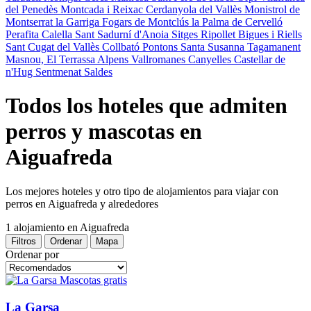
del Penedès
Montcada i Reixac
Cerdanyola del Vallès
Monistrol de
Montserrat
la Garriga
Fogars de Montclús
la Palma de Cervelló
Perafita
Calella
Sant Sadurní d'Anoia
Sitges
Ripollet
Bigues i Riells
Sant Cugat del Vallès
Collbató
Pontons
Santa Susanna
Tagamanent
Masnou, El
Terrassa
Alpens
Vallromanes
Canyelles
Castellar de
n'Hug
Sentmenat
Saldes
Todos los hoteles que admiten
perros y mascotas en
Aiguafreda
Los mejores hoteles y otro tipo de alojamientos para viajar con
perros en Aiguafreda y alrededores
1 alojamiento
en Aiguafreda
Filtros
Ordenar
Mapa
Ordenar por
Mascotas gratis
La Garsa