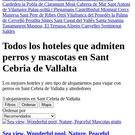
Cardedeu
la Pobla de Claramunt
Moià
Cabrera de Mar
Sant Antoni
de Vilamajor
Palau-solità i Plegamans
Castellbisbal
Montgat
Cercs
Manresa
Sant Pere de Ribes
Orpí
Vilafranca del Penedès
la Palma
de Cervelló
Perafita
Sitges
Sant Cugat del Vallès
Santa Susanna
Tagamanent
Masnou, El
Terrassa
Alpens
Canyelles
Sentmenat
Saldes
Todos los hoteles que admiten
perros y mascotas en Sant
Cebria de Vallalta
Los mejores hoteles y otro tipo de alojamientos para viajar con
perros en Sant Cebria de Vallalta y alrededores
3 alojamientos
en Sant Cebria de Vallalta
Filtros
Ordenar
Mapa
Ordenar por
Mascotas gratis
Sea view, Wonderful pool, Nature, Peaceful