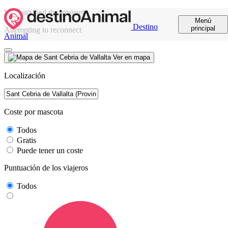
We can't find the internet
Menú
Destino
principal
Attempting to reconnect
Animal
Ver en mapa
Localización
Coste por mascota
Todos
Gratis
Puede tener un coste
Puntuación de los viajeros
Todos