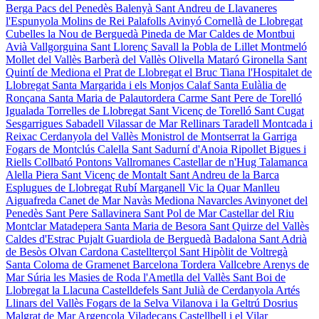
Berga
Pacs del Penedès
Balenyà
Sant Andreu de Llavaneres
l'Espunyola
Molins de Rei
Palafolls
Avinyó
Cornellà de Llobregat
Cubelles
la Nou de Berguedà
Pineda de Mar
Caldes de Montbui
Avià
Vallgorguina
Sant Llorenç Savall
la Pobla de Lillet
Montmeló
Mollet del Vallès
Barberà del Vallès
Olivella
Mataró
Gironella
Sant
Quintí de Mediona
el Prat de Llobregat
el Bruc
Tiana
l'Hospitalet de
Llobregat
Santa Margarida i els Monjos
Calaf
Santa Eulàlia de
Ronçana
Santa Maria de Palautordera
Carme
Sant Pere de Torelló
Igualada
Torrelles de Llobregat
Sant Vicenç de Torelló
Sant Cugat
Sesgarrigues
Sabadell
Vilassar de Mar
Rellinars
Taradell
Montcada i
Reixac
Cerdanyola del Vallès
Monistrol de Montserrat
la Garriga
Fogars de Montclús
Calella
Sant Sadurní d'Anoia
Ripollet
Bigues i
Riells
Collbató
Pontons
Vallromanes
Castellar de n'Hug
Talamanca
Alella
Piera
Sant Vicenç de Montalt
Sant Andreu de la Barca
Esplugues de Llobregat
Rubí
Marganell
Vic
la Quar
Manlleu
Aiguafreda
Canet de Mar
Navàs
Mediona
Navarcles
Avinyonet del
Penedès
Sant Pere Sallavinera
Sant Pol de Mar
Castellar del Riu
Montclar
Matadepera
Santa Maria de Besora
Sant Quirze del Vallès
Caldes d'Estrac
Pujalt
Guardiola de Berguedà
Badalona
Sant Adrià
de Besòs
Olvan
Cardona
Castellterçol
Sant Hipòlit de Voltregà
Santa Coloma de Gramenet
Barcelona
Tordera
Vallcebre
Arenys de
Mar
Súria
les Masies de Roda
l'Ametlla del Vallès
Sant Boi de
Llobregat
la Llacuna
Castelldefels
Sant Julià de Cerdanyola
Artés
Llinars del Vallès
Fogars de la Selva
Vilanova i la Geltrú
Dosrius
Malgrat de Mar
Argençola
Viladecans
Castellbell i el Vilar