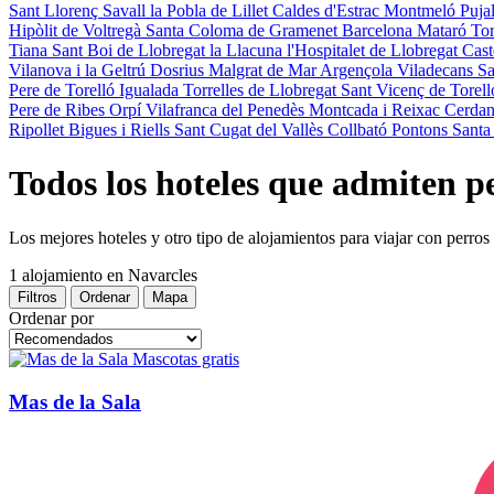
Sant Llorenç Savall
la Pobla de Lillet
Caldes d'Estrac
Montmeló
Puja
Hipòlit de Voltregà
Santa Coloma de Gramenet
Barcelona
Mataró
To
Tiana
Sant Boi de Llobregat
la Llacuna
l'Hospitalet de Llobregat
Cast
Vilanova i la Geltrú
Dosrius
Malgrat de Mar
Argençola
Viladecans
Sa
Pere de Torelló
Igualada
Torrelles de Llobregat
Sant Vicenç de Torel
Pere de Ribes
Orpí
Vilafranca del Penedès
Montcada i Reixac
Cerdan
Ripollet
Bigues i Riells
Sant Cugat del Vallès
Collbató
Pontons
Santa
Todos los hoteles que admiten p
Los mejores hoteles y otro tipo de alojamientos para viajar con perro
1 alojamiento
en Navarcles
Filtros
Ordenar
Mapa
Ordenar por
Mascotas gratis
Mas de la Sala