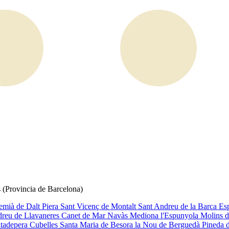
s (Provincia de Barcelona)
emià de Dalt
Piera
Sant Vicenç de Montalt
Sant Andreu de la Barca
Es
dreu de Llavaneres
Canet de Mar
Navàs
Mediona
l'Espunyola
Molins 
tadepera
Cubelles
Santa Maria de Besora
la Nou de Berguedà
Pineda 