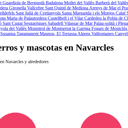
lt
Guardiola de Berguedà
Badalona
Mollet del Vallès
Barberà del Vallè
rdera
Gironella
Vallcebre
Sant Quintí de Mediona
Arenys de Mar
el Pr
elldefels
Sant Julià de Cerdanyola
Santa Margarida i els Monjos
Calaf
nta Maria de Palautordera
Castellbell i el Vilar
Cardedeu
la Pobla de 
ló
Sant Cugat Sesgarrigues
Sabadell
Vilassar de Mar
Palau-solità i Ple
yola del Vallès
Monistrol de Montserrat
la Garriga
Fogars de Montclú
 Susanna
Tagamanent
Masnou, El
Terrassa
Alpens
Vallromanes
Canyel
erros y mascotas en Navarcles
s en Navarcles y alrededores