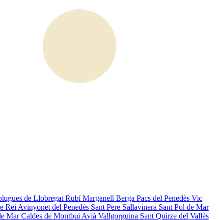
plugues de Llobregat
Rubí
Marganell
Berga
Pacs del Penedès
Vic
de Rei
Avinyonet del Penedès
Sant Pere Sallavinera
Sant Pol de Mar
de Mar
Caldes de Montbui
Avià
Vallgorguina
Sant Quirze del Vallès