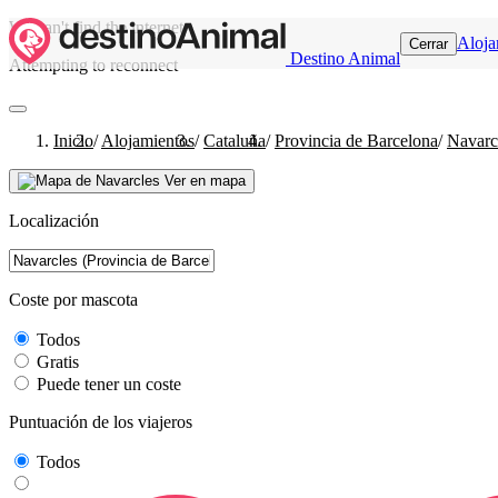
We can't find the internet
Aloja
Cerrar
Destino Animal
Attempting to reconnect
Inicio
/
Alojamientos
/
Cataluña
/
Provincia de Barcelona
/
Navarc
Ver en mapa
Localización
Coste por mascota
Todos
Gratis
Puede tener un coste
Puntuación de los viajeros
Todos