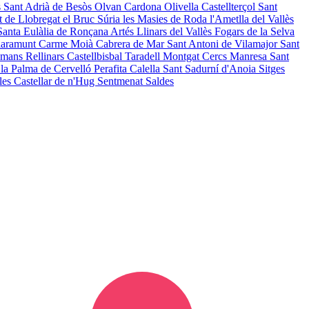
s
Sant Adrià de Besòs
Olvan
Cardona
Olivella
Castellterçol
Sant
at de Llobregat
el Bruc
Súria
les Masies de Roda
l'Ametlla del Vallès
Santa Eulàlia de Ronçana
Artés
Llinars del Vallès
Fogars de la Selva
Claramunt
Carme
Moià
Cabrera de Mar
Sant Antoni de Vilamajor
Sant
gamans
Rellinars
Castellbisbal
Taradell
Montgat
Cercs
Manresa
Sant
s
la Palma de Cervelló
Perafita
Calella
Sant Sadurní d'Anoia
Sitges
les
Castellar de n'Hug
Sentmenat
Saldes