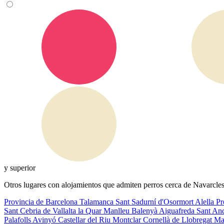
y superior
Otros lugares con alojamientos que admiten perros cerca de Navarcle
Provincia de Barcelona
Talamanca
Sant Sadurní d'Osormort
Alella
Pr
Sant Cebria de Vallalta
la Quar
Manlleu
Balenyà
Aiguafreda
Sant An
Palafolls
Avinyó
Castellar del Riu
Montclar
Cornellà de Llobregat
Ma