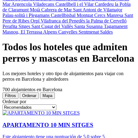
Mar
Argençola
Viladecans
Castellbell i el Vilar
Cardedeu
la Pobla
de Claramunt
Moià
Cabrera de Mar
Sant Antoni de Vilamajor
Palau-solità i Plegamans
Castellbisbal
Montgat
Cercs
Manresa
Sant
Pere de Ribes
Orpí
Vilafranca del Penedès
la Palma de Cervelló
Perafita
Sitges
Sant Cugat del Vallès
Santa Susanna
Tagamanent
Masnou, El
Terrassa
Alpens
Canyelles
Sentmenat
Saldes
Todos los hoteles que admiten
perros y mascotas en Barcelona
Los mejores hoteles y otro tipo de alojamientos para viajar con
perros en Barcelona y alrededores
700 alojamientos
en Barcelona
Filtros
Ordenar
Mapa
Ordenar por
APARTAMENTO 10 MIN SITGES
Este alojamiento tiene una puntuación de 5.0 sobre 5