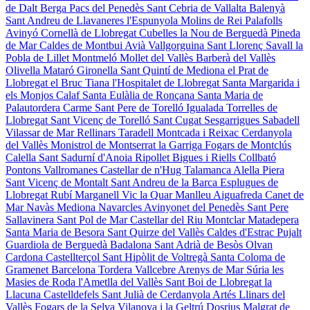
de Dalt
Berga
Pacs del Penedès
Sant Cebria de Vallalta
Balenyà
Sant Andreu de Llavaneres
l'Espunyola
Molins de Rei
Palafolls
Avinyó
Cornellà de Llobregat
Cubelles
la Nou de Berguedà
Pineda
de Mar
Caldes de Montbui
Avià
Vallgorguina
Sant Llorenç Savall
la
Pobla de Lillet
Montmeló
Mollet del Vallès
Barberà del Vallès
Olivella
Mataró
Gironella
Sant Quintí de Mediona
el Prat de
Llobregat
el Bruc
Tiana
l'Hospitalet de Llobregat
Santa Margarida i
els Monjos
Calaf
Santa Eulàlia de Ronçana
Santa Maria de
Palautordera
Carme
Sant Pere de Torelló
Igualada
Torrelles de
Llobregat
Sant Vicenç de Torelló
Sant Cugat Sesgarrigues
Sabadell
Vilassar de Mar
Rellinars
Taradell
Montcada i Reixac
Cerdanyola
del Vallès
Monistrol de Montserrat
la Garriga
Fogars de Montclús
Calella
Sant Sadurní d'Anoia
Ripollet
Bigues i Riells
Collbató
Pontons
Vallromanes
Castellar de n'Hug
Talamanca
Alella
Piera
Sant Vicenç de Montalt
Sant Andreu de la Barca
Esplugues de
Llobregat
Rubí
Marganell
Vic
la Quar
Manlleu
Aiguafreda
Canet de
Mar
Navàs
Mediona
Navarcles
Avinyonet del Penedès
Sant Pere
Sallavinera
Sant Pol de Mar
Castellar del Riu
Montclar
Matadepera
Santa Maria de Besora
Sant Quirze del Vallès
Caldes d'Estrac
Pujalt
Guardiola de Berguedà
Badalona
Sant Adrià de Besòs
Olvan
Cardona
Castellterçol
Sant Hipòlit de Voltregà
Santa Coloma de
Gramenet
Barcelona
Tordera
Vallcebre
Arenys de Mar
Súria
les
Masies de Roda
l'Ametlla del Vallès
Sant Boi de Llobregat
la
Llacuna
Castelldefels
Sant Julià de Cerdanyola
Artés
Llinars del
Vallès
Fogars de la Selva
Vilanova i la Geltrú
Dosrius
Malgrat de