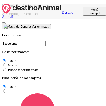
We can't find the internet
Menú
Destino
principal
Attempting to reconnect
Animal
Ver en mapa
Localización
Coste por mascota
Todos
Gratis
Puede tener un coste
Puntuación de los viajeros
Todos