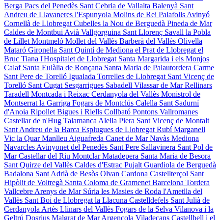
Berga
Pacs del Penedès
Sant Cebria de Vallalta
Balenyà
Sant
Andreu de Llavaneres
l'Espunyola
Molins de Rei
Palafolls
Avinyó
Cornellà de Llobregat
Cubelles
la Nou de Berguedà
Pineda de Mar
Caldes de Montbui
Avià
Vallgorguina
Sant Llorenç Savall
la Pobla
de Lillet
Montmeló
Mollet del Vallès
Barberà del Vallès
Olivella
Mataró
Gironella
Sant Quintí de Mediona
el Prat de Llobregat
el
Bruc
Tiana
l'Hospitalet de Llobregat
Santa Margarida i els Monjos
Calaf
Santa Eulàlia de Ronçana
Santa Maria de Palautordera
Carme
Sant Pere de Torelló
Igualada
Torrelles de Llobregat
Sant Vicenç de
Torelló
Sant Cugat Sesgarrigues
Sabadell
Vilassar de Mar
Rellinars
Taradell
Montcada i Reixac
Cerdanyola del Vallès
Monistrol de
Montserrat
la Garriga
Fogars de Montclús
Calella
Sant Sadurní
d'Anoia
Ripollet
Bigues i Riells
Collbató
Pontons
Vallromanes
Castellar de n'Hug
Talamanca
Alella
Piera
Sant Vicenç de Montalt
Sant Andreu de la Barca
Esplugues de Llobregat
Rubí
Marganell
Vic
la Quar
Manlleu
Aiguafreda
Canet de Mar
Navàs
Mediona
Navarcles
Avinyonet del Penedès
Sant Pere Sallavinera
Sant Pol de
Mar
Castellar del Riu
Montclar
Matadepera
Santa Maria de Besora
Sant Quirze del Vallès
Caldes d'Estrac
Pujalt
Guardiola de Berguedà
Badalona
Sant Adrià de Besòs
Olvan
Cardona
Castellterçol
Sant
Hipòlit de Voltregà
Santa Coloma de Gramenet
Barcelona
Tordera
Vallcebre
Arenys de Mar
Súria
les Masies de Roda
l'Ametlla del
Vallès
Sant Boi de Llobregat
la Llacuna
Castelldefels
Sant Julià de
Cerdanyola
Artés
Llinars del Vallès
Fogars de la Selva
Vilanova i la
Geltrú
Dosrius
Malgrat de Mar
Argençola
Viladecans
Castellbell i el