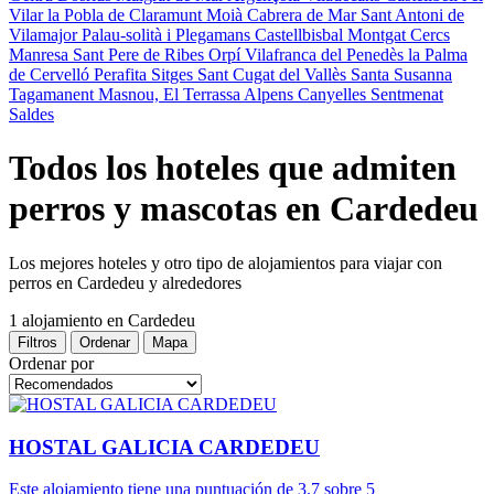
Vilar
la Pobla de Claramunt
Moià
Cabrera de Mar
Sant Antoni de
Vilamajor
Palau-solità i Plegamans
Castellbisbal
Montgat
Cercs
Manresa
Sant Pere de Ribes
Orpí
Vilafranca del Penedès
la Palma
de Cervelló
Perafita
Sitges
Sant Cugat del Vallès
Santa Susanna
Tagamanent
Masnou, El
Terrassa
Alpens
Canyelles
Sentmenat
Saldes
Todos los hoteles que admiten
perros y mascotas en Cardedeu
Los mejores hoteles y otro tipo de alojamientos para viajar con
perros en Cardedeu y alrededores
1 alojamiento
en Cardedeu
Filtros
Ordenar
Mapa
Ordenar por
HOSTAL GALICIA CARDEDEU
Este alojamiento tiene una puntuación de 3.7 sobre 5