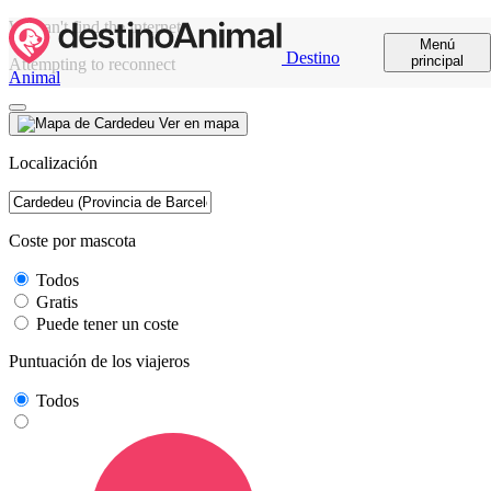
We can't find the internet
Menú
Destino
principal
Attempting to reconnect
Animal
Ver en mapa
Localización
Coste por mascota
Todos
Gratis
Puede tener un coste
Puntuación de los viajeros
Todos