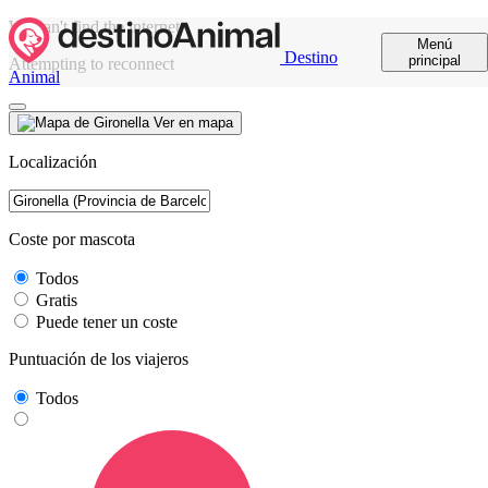
We can't find the internet
Menú
Destino
principal
Attempting to reconnect
Animal
Ver en mapa
Localización
Coste por mascota
Todos
Gratis
Puede tener un coste
Puntuación de los viajeros
Todos