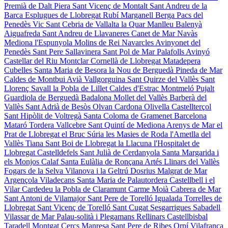
Premià de Dalt
Piera
Sant Vicenç de Montalt
Sant Andreu de la
Barca
Esplugues de Llobregat
Rubí
Marganell
Berga
Pacs del
Penedès
Vic
Sant Cebria de Vallalta
la Quar
Manlleu
Balenyà
Aiguafreda
Sant Andreu de Llavaneres
Canet de Mar
Navàs
Mediona
l'Espunyola
Molins de Rei
Navarcles
Avinyonet del
Penedès
Sant Pere Sallavinera
Sant Pol de Mar
Palafolls
Avinyó
Castellar del Riu
Montclar
Cornellà de Llobregat
Matadepera
Cubelles
Santa Maria de Besora
la Nou de Berguedà
Pineda de Mar
Caldes de Montbui
Avià
Vallgorguina
Sant Quirze del Vallès
Sant
Llorenç Savall
la Pobla de Lillet
Caldes d'Estrac
Montmeló
Pujalt
Guardiola de Berguedà
Badalona
Mollet del Vallès
Barberà del
Vallès
Sant Adrià de Besòs
Olvan
Cardona
Olivella
Castellterçol
Sant Hipòlit de Voltregà
Santa Coloma de Gramenet
Barcelona
Mataró
Tordera
Vallcebre
Sant Quintí de Mediona
Arenys de Mar
el
Prat de Llobregat
el Bruc
Súria
les Masies de Roda
l'Ametlla del
Vallès
Tiana
Sant Boi de Llobregat
la Llacuna
l'Hospitalet de
Llobregat
Castelldefels
Sant Julià de Cerdanyola
Santa Margarida i
els Monjos
Calaf
Santa Eulàlia de Ronçana
Artés
Llinars del Vallès
Fogars de la Selva
Vilanova i la Geltrú
Dosrius
Malgrat de Mar
Argençola
Viladecans
Santa Maria de Palautordera
Castellbell i el
Vilar
Cardedeu
la Pobla de Claramunt
Carme
Moià
Cabrera de Mar
Sant Antoni de Vilamajor
Sant Pere de Torelló
Igualada
Torrelles de
Llobregat
Sant Vicenç de Torelló
Sant Cugat Sesgarrigues
Sabadell
Vilassar de Mar
Palau-solità i Plegamans
Rellinars
Castellbisbal
Taradell
Montgat
Cercs
Manresa
Sant Pere de Ribes
Orpí
Vilafranca