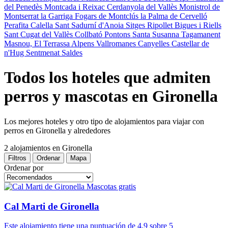
del Penedès
Montcada i Reixac
Cerdanyola del Vallès
Monistrol de
Montserrat
la Garriga
Fogars de Montclús
la Palma de Cervelló
Perafita
Calella
Sant Sadurní d'Anoia
Sitges
Ripollet
Bigues i Riells
Sant Cugat del Vallès
Collbató
Pontons
Santa Susanna
Tagamanent
Masnou, El
Terrassa
Alpens
Vallromanes
Canyelles
Castellar de
n'Hug
Sentmenat
Saldes
Todos los hoteles que admiten
perros y mascotas en Gironella
Los mejores hoteles y otro tipo de alojamientos para viajar con
perros en Gironella y alrededores
2 alojamientos
en Gironella
Filtros
Ordenar
Mapa
Ordenar por
Mascotas gratis
Cal Marti de Gironella
Este alojamiento tiene una puntuación de 4.9 sobre 5