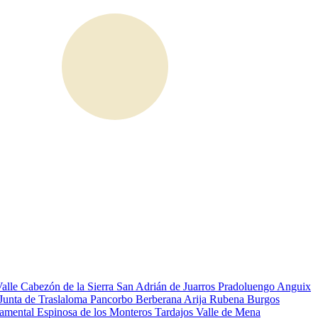
Valle
Cabezón de la Sierra
San Adrián de Juarros
Pradoluengo
Anguix
Junta de Traslaloma
Pancorbo
Berberana
Arija
Rubena
Burgos
namental
Espinosa de los Monteros
Tardajos
Valle de Mena