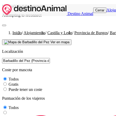
We can't find the internet
Aloja
Cerrar
Destino Animal
Attempting to reconnect
Inicio
/
Alojamientos
/
Castilla y León
/
Provincia de Burgos
/
Bar
Ver en mapa
Localización
Coste por mascota
Todos
Gratis
Puede tener un coste
Puntuación de los viajeros
Todos