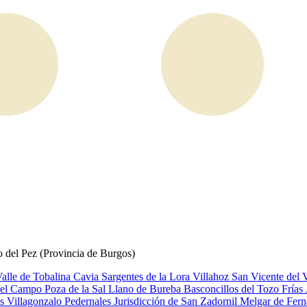
o del Pez (Provincia de Burgos)
alle de Tobalina
Cavia
Sargentes de la Lora
Villahoz
San Vicente del 
del Campo
Poza de la Sal
Llano de Bureba
Basconcillos del Tozo
Frías
es
Villagonzalo Pedernales
Jurisdicción de San Zadornil
Melgar de Fer