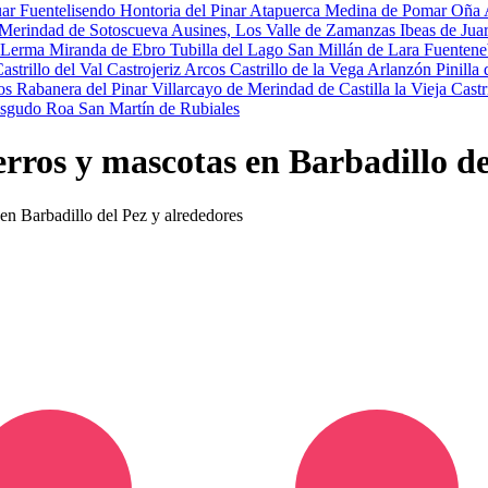
uar
Fuentelisendo
Hontoria del Pinar
Atapuerca
Medina de Pomar
Oña
Merindad de Sotoscueva
Ausines, Los
Valle de Zamanzas
Ibeas de Jua
Lerma
Miranda de Ebro
Tubilla del Lago
San Millán de Lara
Fuenten
astrillo del Val
Castrojeriz
Arcos
Castrillo de la Vega
Arlanzón
Pinilla
os
Rabanera del Pinar
Villarcayo de Merindad de Castilla la Vieja
Castr
esgudo
Roa
San Martín de Rubiales
erros y mascotas en Barbadillo de
 en Barbadillo del Pez y alrededores