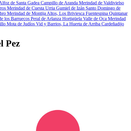
Alfoz de Santa Gadea
Campillo de Aranda
Merindad de Valdivielso
rros
Merindad de Cuesta Urria
Gumiel de Izán
Santo Domingo de
ebro
Merindad de Montija
Altos, Los
Briviesca
Fuentespina
Quintanar
 de los Barruecos
Peral de Arlanza
Hortigüela
Valle de Oca
Merindad
illo Mota de Judíos
Vid y Barrios, La
Huerta de Arriba
Cardeñadijo
l Pez