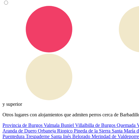
y superior
Otros lugares con alojamientos que admiten perros cerca de Barbadill
Provincia de Burgos
Valmala
Buniel
Villalbilla de Burgos
Quemada
V
Aranda de Duero
Orbaneja Riopico
Pineda de la Sierra
Santa María 
Puentedura
Trespaderne
Santa Inés
Belorado
Merindad de Valdeporr