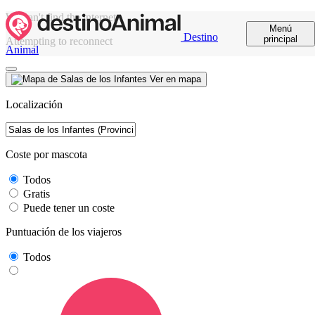
We can't find the internet
Menú
Destino
principal
Attempting to reconnect
Animal
Ver en mapa
Localización
Coste por mascota
Todos
Gratis
Puede tener un coste
Puntuación de los viajeros
Todos