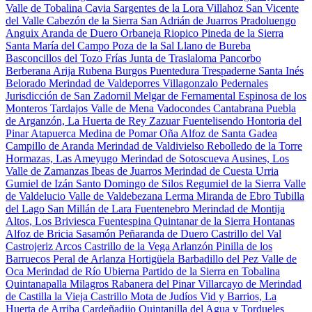
Valle de Tobalina
Cavia
Sargentes de la Lora
Villahoz
San Vicente
del Valle
Cabezón de la Sierra
San Adrián de Juarros
Pradoluengo
Anguix
Aranda de Duero
Orbaneja Riopico
Pineda de la Sierra
Santa María del Campo
Poza de la Sal
Llano de Bureba
Basconcillos del Tozo
Frías
Junta de Traslaloma
Pancorbo
Berberana
Arija
Rubena
Burgos
Puentedura
Trespaderne
Santa Inés
Belorado
Merindad de Valdeporres
Villagonzalo Pedernales
Jurisdicción de San Zadornil
Melgar de Fernamental
Espinosa de los
Monteros
Tardajos
Valle de Mena
Vadocondes
Cantabrana
Puebla
de Arganzón, La
Huerta de Rey
Zazuar
Fuentelisendo
Hontoria del
Pinar
Atapuerca
Medina de Pomar
Oña
Alfoz de Santa Gadea
Campillo de Aranda
Merindad de Valdivielso
Rebolledo de la Torre
Hormazas, Las
Ameyugo
Merindad de Sotoscueva
Ausines, Los
Valle de Zamanzas
Ibeas de Juarros
Merindad de Cuesta Urria
Gumiel de Izán
Santo Domingo de Silos
Regumiel de la Sierra
Valle
de Valdelucio
Valle de Valdebezana
Lerma
Miranda de Ebro
Tubilla
del Lago
San Millán de Lara
Fuentenebro
Merindad de Montija
Altos, Los
Briviesca
Fuentespina
Quintanar de la Sierra
Hontanas
Alfoz de Bricia
Sasamón
Peñaranda de Duero
Castrillo del Val
Castrojeriz
Arcos
Castrillo de la Vega
Arlanzón
Pinilla de los
Barruecos
Peral de Arlanza
Hortigüela
Barbadillo del Pez
Valle de
Oca
Merindad de Río Ubierna
Partido de la Sierra en Tobalina
Quintanapalla
Milagros
Rabanera del Pinar
Villarcayo de Merindad
de Castilla la Vieja
Castrillo Mota de Judíos
Vid y Barrios, La
Huerta de Arriba
Cardeñadijo
Quintanilla del Agua y Tordueles