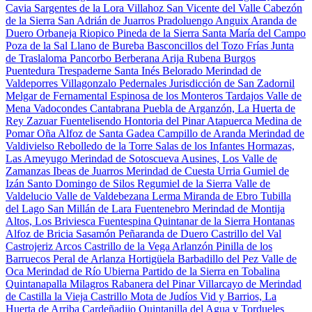
Cavia
Sargentes de la Lora
Villahoz
San Vicente del Valle
Cabezón
de la Sierra
San Adrián de Juarros
Pradoluengo
Anguix
Aranda de
Duero
Orbaneja Riopico
Pineda de la Sierra
Santa María del Campo
Poza de la Sal
Llano de Bureba
Basconcillos del Tozo
Frías
Junta
de Traslaloma
Pancorbo
Berberana
Arija
Rubena
Burgos
Puentedura
Trespaderne
Santa Inés
Belorado
Merindad de
Valdeporres
Villagonzalo Pedernales
Jurisdicción de San Zadornil
Melgar de Fernamental
Espinosa de los Monteros
Tardajos
Valle de
Mena
Vadocondes
Cantabrana
Puebla de Arganzón, La
Huerta de
Rey
Zazuar
Fuentelisendo
Hontoria del Pinar
Atapuerca
Medina de
Pomar
Oña
Alfoz de Santa Gadea
Campillo de Aranda
Merindad de
Valdivielso
Rebolledo de la Torre
Salas de los Infantes
Hormazas,
Las
Ameyugo
Merindad de Sotoscueva
Ausines, Los
Valle de
Zamanzas
Ibeas de Juarros
Merindad de Cuesta Urria
Gumiel de
Izán
Santo Domingo de Silos
Regumiel de la Sierra
Valle de
Valdelucio
Valle de Valdebezana
Lerma
Miranda de Ebro
Tubilla
del Lago
San Millán de Lara
Fuentenebro
Merindad de Montija
Altos, Los
Briviesca
Fuentespina
Quintanar de la Sierra
Hontanas
Alfoz de Bricia
Sasamón
Peñaranda de Duero
Castrillo del Val
Castrojeriz
Arcos
Castrillo de la Vega
Arlanzón
Pinilla de los
Barruecos
Peral de Arlanza
Hortigüela
Barbadillo del Pez
Valle de
Oca
Merindad de Río Ubierna
Partido de la Sierra en Tobalina
Quintanapalla
Milagros
Rabanera del Pinar
Villarcayo de Merindad
de Castilla la Vieja
Castrillo Mota de Judíos
Vid y Barrios, La
Huerta de Arriba
Cardeñadijo
Quintanilla del Agua y Tordueles