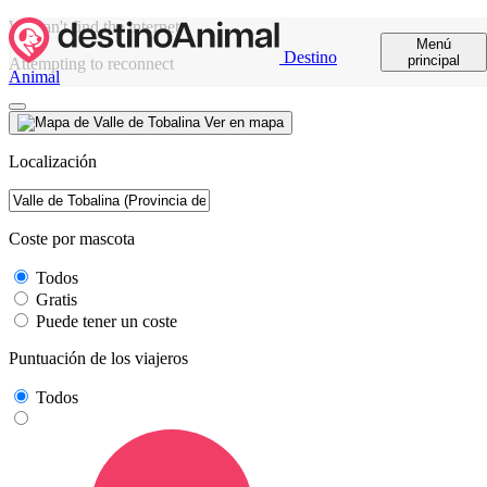
We can't find the internet
Menú
Destino
principal
Attempting to reconnect
Animal
Ver en mapa
Localización
Coste por mascota
Todos
Gratis
Puede tener un coste
Puntuación de los viajeros
Todos