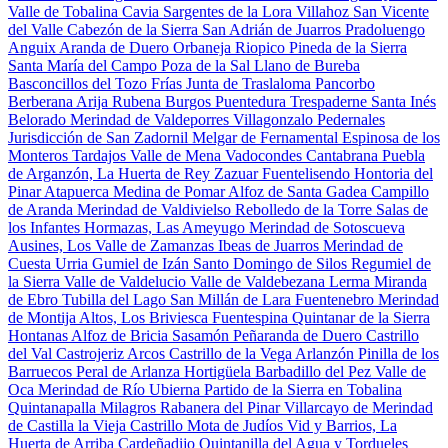
Valle de Tobalina
Cavia
Sargentes de la Lora
Villahoz
San Vicente
del Valle
Cabezón de la Sierra
San Adrián de Juarros
Pradoluengo
Anguix
Aranda de Duero
Orbaneja Riopico
Pineda de la Sierra
Santa María del Campo
Poza de la Sal
Llano de Bureba
Basconcillos del Tozo
Frías
Junta de Traslaloma
Pancorbo
Berberana
Arija
Rubena
Burgos
Puentedura
Trespaderne
Santa Inés
Belorado
Merindad de Valdeporres
Villagonzalo Pedernales
Jurisdicción de San Zadornil
Melgar de Fernamental
Espinosa de los
Monteros
Tardajos
Valle de Mena
Vadocondes
Cantabrana
Puebla
de Arganzón, La
Huerta de Rey
Zazuar
Fuentelisendo
Hontoria del
Pinar
Atapuerca
Medina de Pomar
Alfoz de Santa Gadea
Campillo
de Aranda
Merindad de Valdivielso
Rebolledo de la Torre
Salas de
los Infantes
Hormazas, Las
Ameyugo
Merindad de Sotoscueva
Ausines, Los
Valle de Zamanzas
Ibeas de Juarros
Merindad de
Cuesta Urria
Gumiel de Izán
Santo Domingo de Silos
Regumiel de
la Sierra
Valle de Valdelucio
Valle de Valdebezana
Lerma
Miranda
de Ebro
Tubilla del Lago
San Millán de Lara
Fuentenebro
Merindad
de Montija
Altos, Los
Briviesca
Fuentespina
Quintanar de la Sierra
Hontanas
Alfoz de Bricia
Sasamón
Peñaranda de Duero
Castrillo
del Val
Castrojeriz
Arcos
Castrillo de la Vega
Arlanzón
Pinilla de los
Barruecos
Peral de Arlanza
Hortigüela
Barbadillo del Pez
Valle de
Oca
Merindad de Río Ubierna
Partido de la Sierra en Tobalina
Quintanapalla
Milagros
Rabanera del Pinar
Villarcayo de Merindad
de Castilla la Vieja
Castrillo Mota de Judíos
Vid y Barrios, La
Huerta de Arriba
Cardeñadijo
Quintanilla del Agua y Tordueles