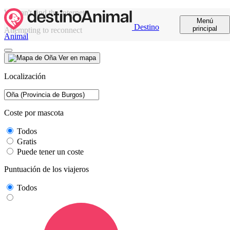
We can't find the internet
Menú
Destino
principal
Attempting to reconnect
Animal
Ver en mapa
Localización
Coste por mascota
Todos
Gratis
Puede tener un coste
Puntuación de los viajeros
Todos