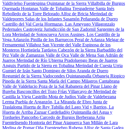
Valdivielso
Fuentespina
Quintanar de la Sierra
Villalbilla de Burgos
Quemada
Hontanas
Valle de Tobalina
Trespaderne
Santa Inés
Rebolledo de la Torre
Belorado
Alfoz de Bricia
Merindad de
Valdeporres
Salas de los Infantes
Sasamón
Peñaranda de Duero
Castrillo del Val
Cavia
Hormazas, Las
Ameyugo
Villagonzalo
Pedernales
Castrojeriz
Jurisdicción de San Zadornil
Sargentes de la
Lora
Merindad de Sotoscueva
Arcos
Ausines, Los
Castrillo de la
Vega
Arlanzón
Pinilla de los Barruecos
Peral de Arlanza
Melgar de
Fernamental
Villahoz
San Vicente del Valle
Espinosa de los
Monteros
Hortigüela
Tardajos
Cabezón de la Sierra
Barbadillo del
Pez
Valle de Zamanzas
Valle de Oca
Valle de Mena
San Adrián de
Juarros
Merindad de Río Ubierna
Pradoluengo
Ibeas de Juarros
Anguix
Partido de la Sierra en Tobalina
Merindad de Cuesta Urria
Gumiel de Izán
Santo Domingo de Silos
Aranda de Duero
Regumiel de la Sierra
Vadocondes
Quintanapalla
Orbaneja Riopico
Pineda de la Sierra
Santa María del Campo
Milagros
Cantabrana
Valle de Valdelucio
Poza de la Sal
Rabanera del Pinar
Llano de
Bureba
Basconcillos del Tozo
Frías
Villarcayo de Merindad de
Castilla la Vieja
Castrillo Mota de Judíos
Valle de Valdebezana
Lerma
Puebla de Arganzón, La
Miranda de Ebro
Junta de
Traslaloma
Huerta de Rey
Tubilla del Lago
Vid y Barrios, La
Huerta de Arriba
Zazuar
Cardeñadijo
Quintanilla del Agua y
Tordueles
Pancorbo
Carcedo de Burgos
Berberana
Arija
Fuentelisendo
Hontoria del Pinar
Atapuerca
San Millán de Lara
Medina de Pomar
Oña
Fuentenebro
Rubena
Alfoz de Santa Gadea