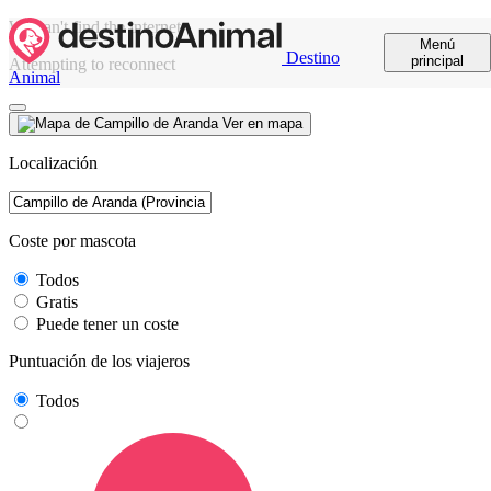
We can't find the internet
Menú
Destino
principal
Attempting to reconnect
Animal
Ver en mapa
Localización
Coste por mascota
Todos
Gratis
Puede tener un coste
Puntuación de los viajeros
Todos