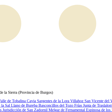
e la Sierra (Provincia de Burgos)
alle de Tobalina
Cavia
Sargentes de la Lora
Villahoz
San Vicente del 
 la Sal
Llano de Bureba
Basconcillos del Tozo
Frías
Junta de Traslalo
es
Jurisdicción de San Zadornil
Melgar de Fernamental
Espinosa de los