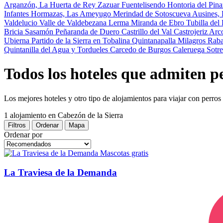
Arganzón, La
Huerta de Rey
Zazuar
Fuentelisendo
Hontoria del Pin
Infantes
Hormazas, Las
Ameyugo
Merindad de Sotoscueva
Ausines,
Valdelucio
Valle de Valdebezana
Lerma
Miranda de Ebro
Tubilla de
Bricia
Sasamón
Peñaranda de Duero
Castrillo del Val
Castrojeriz
Arc
Ubierna
Partido de la Sierra en Tobalina
Quintanapalla
Milagros
Raba
Quintanilla del Agua y Tordueles
Carcedo de Burgos
Caleruega
Sotr
Todos los hoteles que admiten p
Los mejores hoteles y otro tipo de alojamientos para viajar con perros
1 alojamiento
en Cabezón de la Sierra
Filtros
Ordenar
Mapa
Ordenar por
Mascotas gratis
La Traviesa de la Demanda