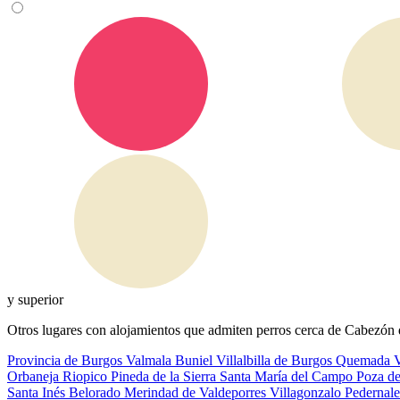
y superior
Otros lugares con alojamientos que admiten perros cerca de Cabezón d
Provincia de Burgos
Valmala
Buniel
Villalbilla de Burgos
Quemada
V
Orbaneja Riopico
Pineda de la Sierra
Santa María del Campo
Poza de
Santa Inés
Belorado
Merindad de Valdeporres
Villagonzalo Pedernal