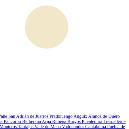
Valle
San Adrián de Juarros
Pradoluengo
Anguix
Aranda de Duero
ma
Pancorbo
Berberana
Arija
Rubena
Burgos
Puentedura
Trespaderne
 Monteros
Tardajos
Valle de Mena
Vadocondes
Cantabrana
Puebla de