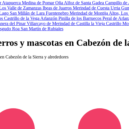
ar
Atapuerca
Medina de Pomar
Oña
Alfoz de Santa Gadea
Campillo de
 Los
Valle de Zamanzas
Ibeas de Juarros
Merindad de Cuesta Urria
Gum
l Lago
San Millán de Lara
Fuentenebro
Merindad de Montija
Altos, Los
os
Castrillo de la Vega
Arlanzón
Pinilla de los Barruecos
Peral de Arla
nera del Pinar
Villarcayo de Merindad de Castilla la Vieja
Castrillo Mo
esgudo
Roa
San Martín de Rubiales
erros y mascotas en Cabezón de l
 en Cabezón de la Sierra y alrededores