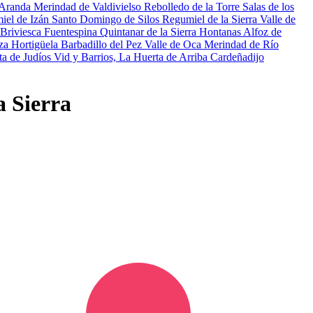
 Aranda
Merindad de Valdivielso
Rebolledo de la Torre
Salas de los
iel de Izán
Santo Domingo de Silos
Regumiel de la Sierra
Valle de
Briviesca
Fuentespina
Quintanar de la Sierra
Hontanas
Alfoz de
nza
Hortigüela
Barbadillo del Pez
Valle de Oca
Merindad de Río
ta de Judíos
Vid y Barrios, La
Huerta de Arriba
Cardeñadijo
a Sierra