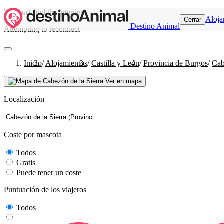
We can't find the internet
Aloja
Cerrar
Destino Animal
Attempting to reconnect
Inicio
/
Alojamientos
/
Castilla y León
/
Provincia de Burgos
/
Cab
Ver en mapa
Localización
Coste por mascota
Todos
Gratis
Puede tener un coste
Puntuación de los viajeros
Todos